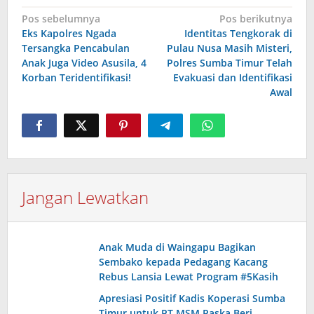
Navigasi
Pos sebelumnya
Pos berikutnya
Eks Kapolres Ngada
Identitas Tengkorak di
pos
Tersangka Pencabulan
Pulau Nusa Masih Misteri,
Anak Juga Video Asusila, 4
Polres Sumba Timur Telah
Korban Teridentifikasi!
Evakuasi dan Identifikasi
Awal
Jangan Lewatkan
Anak Muda di Waingapu Bagikan
Sembako kepada Pedagang Kacang
Rebus Lansia Lewat Program #5Kasih
Apresiasi Positif Kadis Koperasi Sumba
Timur untuk PT MSM Paska Beri