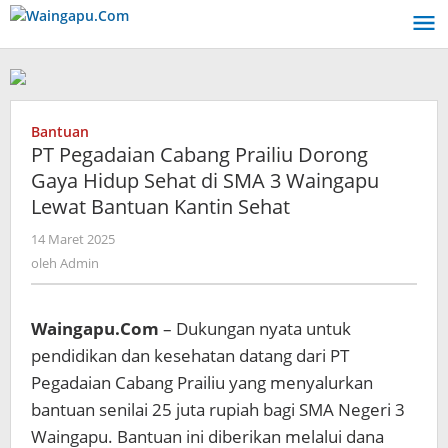
Lewati
ke
konten
Bantuan
PT Pegadaian Cabang Prailiu Dorong
Gaya Hidup Sehat di SMA 3 Waingapu
Lewat Bantuan Kantin Sehat
oleh
14 Maret 2025
Admin
oleh
Admin
Waingapu.Com
– Dukungan nyata untuk
pendidikan dan kesehatan datang dari PT
Pegadaian Cabang Prailiu yang menyalurkan
bantuan senilai 25 juta rupiah bagi SMA Negeri 3
Waingapu. Bantuan ini diberikan melalui dana