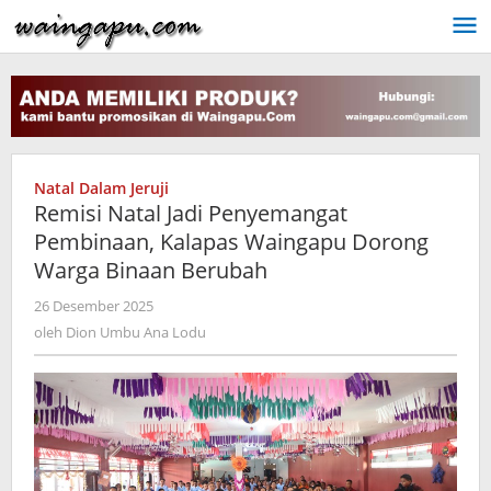
Lewati
ke
konten
Natal Dalam Jeruji
Remisi Natal Jadi Penyemangat
Pembinaan, Kalapas Waingapu Dorong
Warga Binaan Berubah
oleh
26 Desember 2025
Dion
oleh
Dion Umbu Ana Lodu
Umbu
Ana
Lodu