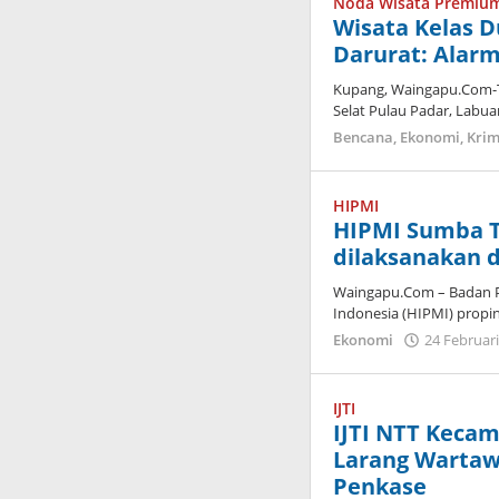
Noda Wisata Premiu
Wisata Kelas D
Darurat: Alarm
Kupang, Waingapu.Com-Te
Selat Pulau Padar, Labua
Bencana
,
Ekonomi
,
Krim
HIPMI
HIPMI Sumba 
dilaksanakan d
Waingapu.Com – Badan 
Indonesia (HIPMI) propi
Ekonomi
24 Februar
IJTI
IJTI NTT Kecam
Larang Wartaw
Penkase