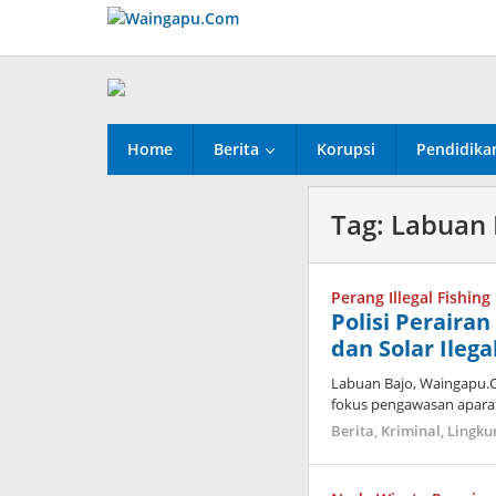
Lewati
ke
konten
Home
Berita
Korupsi
Pendidika
Tag:
Labuan 
Perang Illegal Fishing
Polisi Peraira
dan Solar Ileg
Labuan Bajo, Waingapu.
fokus pengawasan aparat 
Berita
,
Kriminal
,
Lingku