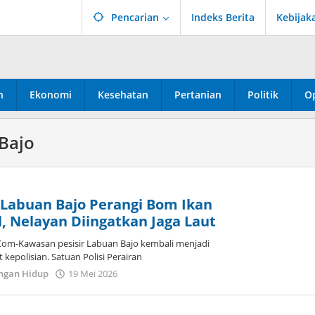
Pencarian
Indeks Berita
Kebijak
n
Ekonomi
Kesehatan
Pertanian
Politik
Op
Bajo
n Labuan Bajo Perangi Bom Ikan
al, Nelayan Diingatkan Jaga Laut
Com-Kawasan pesisir Labuan Bajo kembali menjadi
kepolisian. Satuan Polisi Perairan
oleh
ngan Hidup
19 Mei 2026
Dion
Umbu
Ana