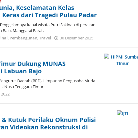
m
Lodu
unia, Keselamatan Kelas
 Keras dari Tragedi Pulau Padar
nggelamnya kapal wisata Putri Sakinah di perairan
n Bajo, Manggarai Barat,
oleh
inal
,
Pembangunan
,
Travel
30 Desember 2025
Dion
Umbu
Ana
Lodu
Timur Dukung MUNAS
i Labuan Bajo
Pengurus Daerah (BPD) Himpunan Pengusaha Muda
nsi Nusa Tenggara Timur
oleh
i 2022
Admin
 & Kutuk Perilaku Oknum Polisi
an Videokan Rekonstruksi di