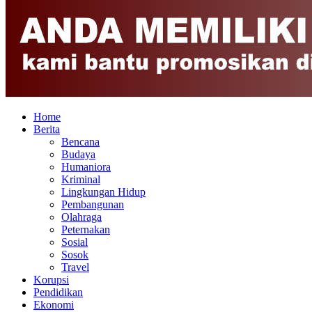
Home
Berita
Bencana
Budaya
Humaniora
Kriminal
Lingkungan Hidup
Pembangunan
Olahraga
Peternakan
Sosial
Sosok
Travel
Korupsi
Pendidikan
Ekonomi