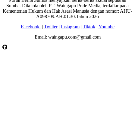
Portal Berita Sumba menyajikan berita-berita aktual seputaran
Sumba. Dikelola oleh PT. Waingapu Pride Media, terdaftar pada
Kementerian Hukum dan Hak Asasi Manusia dengan nomor: AHU-
A098709.AH.01.30.Tahun 2026
Facebook
|
Twitter
|
Instagram
|
Tiktok
|
Youtube
Email: waingapu.com@gmail.com