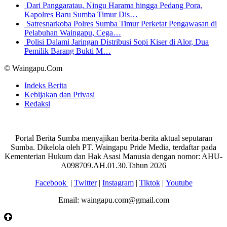
Dari Panggaratau, Ningu Harama hingga Pedang Pora,
Kapolres Baru Sumba Timur Dis…
Satresnarkoba Polres Sumba Timur Perketat Pengawasan di
Pelabuhan Waingapu, Cega…
Polisi Dalami Jaringan Distribusi Sopi Kiser di Alor, Dua
Pemilik Barang Bukti M…
© Waingapu.Com
Indeks Berita
Kebijakan dan Privasi
Redaksi
Portal Berita Sumba menyajikan berita-berita aktual seputaran
Sumba. Dikelola oleh PT. Waingapu Pride Media, terdaftar pada
Kementerian Hukum dan Hak Asasi Manusia dengan nomor: AHU-
A098709.AH.01.30.Tahun 2026
Facebook
|
Twitter
|
Instagram
|
Tiktok
|
Youtube
Email: waingapu.com@gmail.com