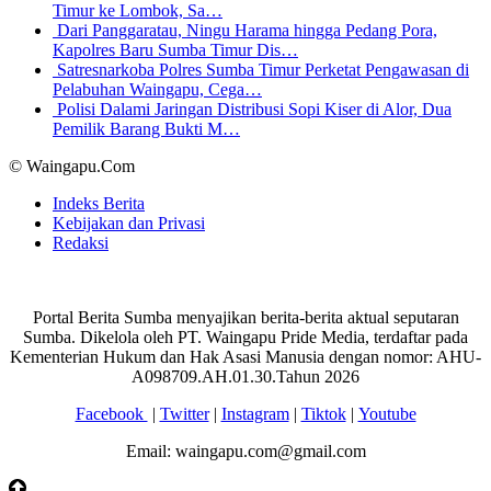
Timur ke Lombok, Sa…
Dari Panggaratau, Ningu Harama hingga Pedang Pora,
Kapolres Baru Sumba Timur Dis…
Satresnarkoba Polres Sumba Timur Perketat Pengawasan di
Pelabuhan Waingapu, Cega…
Polisi Dalami Jaringan Distribusi Sopi Kiser di Alor, Dua
Pemilik Barang Bukti M…
© Waingapu.Com
Indeks Berita
Kebijakan dan Privasi
Redaksi
Portal Berita Sumba menyajikan berita-berita aktual seputaran
Sumba. Dikelola oleh PT. Waingapu Pride Media, terdaftar pada
Kementerian Hukum dan Hak Asasi Manusia dengan nomor: AHU-
A098709.AH.01.30.Tahun 2026
Facebook
|
Twitter
|
Instagram
|
Tiktok
|
Youtube
Email: waingapu.com@gmail.com