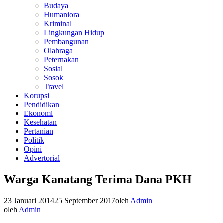
Budaya
Humaniora
Kriminal
Lingkungan Hidup
Pembangunan
Olahraga
Peternakan
Sosial
Sosok
Travel
Korupsi
Pendidikan
Ekonomi
Kesehatan
Pertanian
Politik
Opini
Advertorial
Warga Kanatang Terima Dana PKH
23 Januari 2014
25 September 2017
oleh
Admin
oleh
Admin