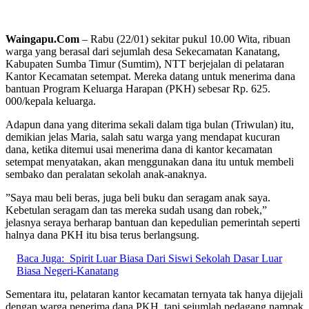
Waingapu.Com
– Rabu (22/01) sekitar pukul 10.00 Wita, ribuan
warga yang berasal dari sejumlah desa Sekecamatan Kanatang,
Kabupaten Sumba Timur (Sumtim), NTT berjejalan di pelataran
Kantor Kecamatan setempat. Mereka datang untuk menerima dana
bantuan Program Keluarga Harapan (PKH) sebesar Rp. 625.
000/kepala keluarga.
Adapun dana yang diterima sekali dalam tiga bulan (Triwulan) itu,
demikian jelas Maria, salah satu warga yang mendapat kucuran
dana, ketika ditemui usai menerima dana di kantor kecamatan
setempat menyatakan, akan menggunakan dana itu untuk membeli
sembako dan peralatan sekolah anak-anaknya.
”Saya mau beli beras, juga beli buku dan seragam anak saya.
Kebetulan seragam dan tas mereka sudah usang dan robek,”
jelasnya seraya berharap bantuan dan kepedulian pemerintah seperti
halnya dana PKH itu bisa terus berlangsung.
Baca Juga:
Spirit Luar Biasa Dari Siswi Sekolah Dasar Luar
Biasa Negeri-Kanatang
Sementara itu, pelataran kantor kecamatan ternyata tak hanya dijejali
dengan warga penerima dana PKH, tapi sejumlah pedagang nampak