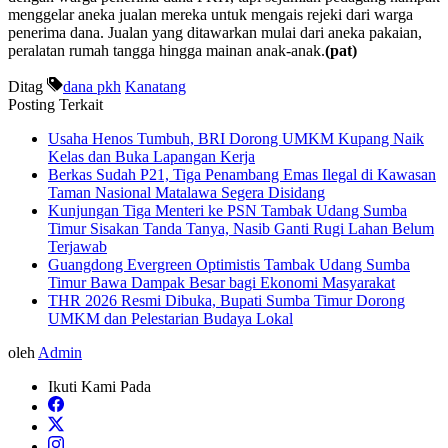
menggelar aneka jualan mereka untuk mengais rejeki dari warga
penerima dana. Jualan yang ditawarkan mulai dari aneka pakaian,
peralatan rumah tangga hingga mainan anak-anak.
(pat)
Ditag
dana pkh
Kanatang
Posting Terkait
Usaha Henos Tumbuh, BRI Dorong UMKM Kupang Naik
Kelas dan Buka Lapangan Kerja
Berkas Sudah P21, Tiga Penambang Emas Ilegal di Kawasan
Taman Nasional Matalawa Segera Disidang
Kunjungan Tiga Menteri ke PSN Tambak Udang Sumba
Timur Sisakan Tanda Tanya, Nasib Ganti Rugi Lahan Belum
Terjawab
Guangdong Evergreen Optimistis Tambak Udang Sumba
Timur Bawa Dampak Besar bagi Ekonomi Masyarakat
THR 2026 Resmi Dibuka, Bupati Sumba Timur Dorong
UMKM dan Pelestarian Budaya Lokal
oleh
Admin
Ikuti Kami Pada