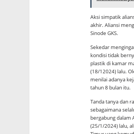
Aksi simpatik alia
akhir. Aliansi men
Sinode GKS.
Sekedar mengingat
kondisi tidak bern
plastik di kamar m
(18/12024) lalu. 
menilai adanya ke
tahun 8 bulan itu.
Tanda tanya dan ra
sebagaimana selal
bergabung dalam Al
(25/1/2024) lalu, 
Timur yang kemudi