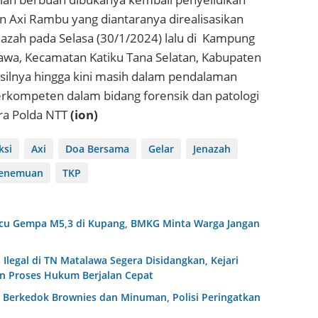
 Axi Rambu yang diantaranya direalisasikan
azah pada Selasa (30/1/2024) lalu di
Kampung
lawa, Kecamatan Katiku Tana Selatan, Kabupaten
ilnya hingga kini masih dalam pendalaman
erkompeten dalam bidang forensik dan patologi
ra Polda NTT
(ion)
ksi
Axi
Doa Bersama
Gelar
Jenazah
enemuan
TKP
Picu Gempa M5,3 di Kupang, BMKG Minta Warga Jangan
legal di TN Matalawa Segera Disidangkan, Kejari
n Proses Hukum Berjalan Cepat
Berkedok Brownies dan Minuman, Polisi Peringatkan