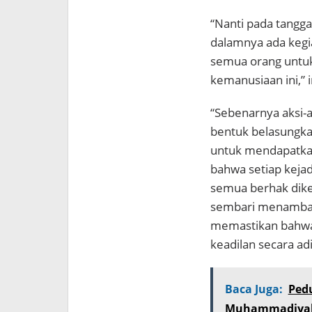
“Nanti pada tangga
dalamnya ada kegia
semua orang untu
kemanusiaan ini,”
“Sebenarnya aksi-a
bentuk belasungk
untuk mendapatkan
bahwa setiap kejad
semua berhak diket
sembari menambahk
memastikan bahwa
keadilan secara ad
Baca Juga:
Pedu
Muhammadiyah