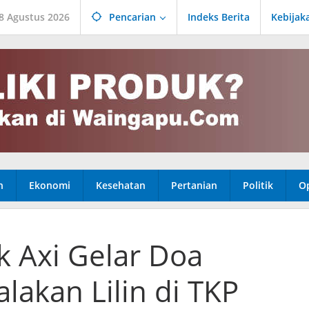
 8 Agustus 2026
Pencarian
Indeks Berita
Kebijak
n
Ekonomi
Kesehatan
Pertanian
Politik
Op
uk Axi Gelar Doa
akan Lilin di TKP