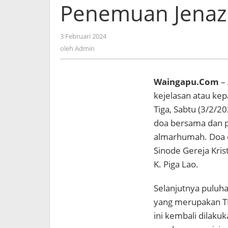
Penemuan Jenaz
oleh
3 Februari 2024
Admin
oleh
Admin
Waingapu.Com
– 
kejelasan atau ke
Tiga, Sabtu (3/2/2
doa bersama dan pe
almarhumah. Doa 
Sinode Gereja Kris
K. Piga Lao.
Selanjutnya puluha
yang merupakan T
ini kembali dilaku