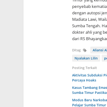
penyebab kematian
dengan autopsi jen
Madiata Lawi, Wai
Sumba Tengah. Has
dokter ahli yang b
dari RS Bhayangka
Ditag
Aliansi A
Nyalakan Lilin
p
Posting Terkait
Aktivitas Subduksi 
Percaya Hoaks
Kasus Tambang Emas I
Sumba Timur Pastika
Modus Baru Narkoba 
Pelajar Sumba Timur