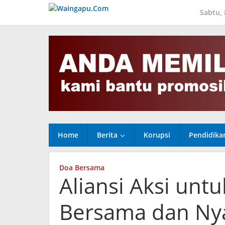
Lewati
Sabtu,
ke
konten
Home
Berita
Korupsi
Pendidika
Doa Bersama
Aliansi Aksi unt
Bersama dan Nyal