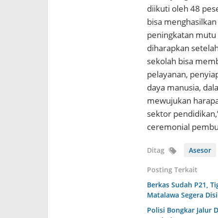
diikuti oleh 48 pes
bisa menghasilkan 
peningkatan mutu p
diharapkan setela
sekolah bisa memb
pelayanan, penyia
daya manusia, dala
mewujukan harapa
sektor pendidikan,
ceremonial pembuk
Ditag
Asesor
Posting Terkait
Berkas Sudah P21, T
Matalawa Segera Dis
Polisi Bongkar Jalur 