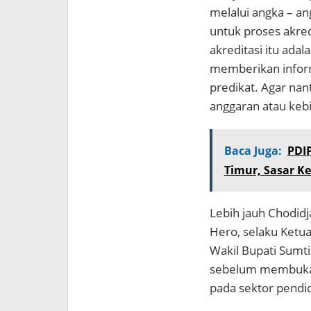
melalui angka – ang
untuk proses akred
akreditasi itu adal
memberikan infor
predikat. Agar nan
anggaran atau kebi
Baca Juga:
PDI
Timur, Sasar K
Lebih jauh Chodidj
Hero, selaku Ketu
Wakil Bupati Sumt
sebelum membuka ke
pada sektor pendi