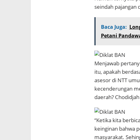
seindah pajangan d
Baca Juga:
Lon
Petani Pandaw
Menjawab pertanya
itu, apakah berda
asesor di NTT um
kecenderungan memb
daerah? Chodidjah
“Ketika kita berbic
keinginan bahwa p
masyarakat. Sehin