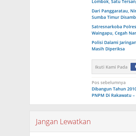
Lombok, Satu Tersa
Dari Panggaratau, N
Sumba Timur Disamb
Satresnarkoba Polre
Waingapu, Cegah Nar
Polisi Dalami Jaringa
Masih Diperiksa
Ikuti Kami Pada
Navigasi
Pos sebelumnya
Dibangun Tahun 201
pos
PNPM Di Rakawatu – 
Jangan Lewatkan