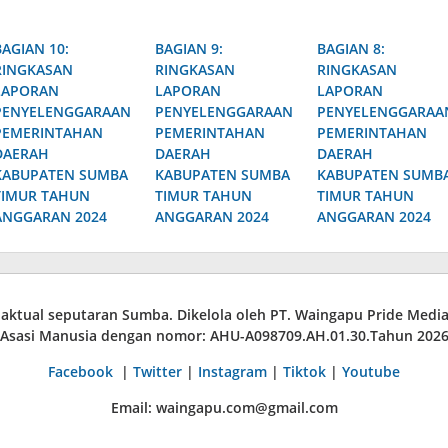
BAGIAN 10:
BAGIAN 9:
BAGIAN 8:
RINGKASAN
RINGKASAN
RINGKASAN
LAPORAN
LAPORAN
LAPORAN
PENYELENGGARAAN
PENYELENGGARAAN
PENYELENGGARAA
PEMERINTAHAN
PEMERINTAHAN
PEMERINTAHAN
DAERAH
DAERAH
DAERAH
KABUPATEN SUMBA
KABUPATEN SUMBA
KABUPATEN SUMB
TIMUR TAHUN
TIMUR TAHUN
TIMUR TAHUN
ANGGARAN 2024
ANGGARAN 2024
ANGGARAN 2024
a aktual seputaran Sumba. Dikelola oleh PT. Waingapu Pride Med
Asasi Manusia dengan nomor: AHU-A098709.AH.01.30.Tahun 202
Facebook
|
Twitter
|
Instagram
|
Tiktok
|
Youtube
Email: waingapu.com@gmail.com