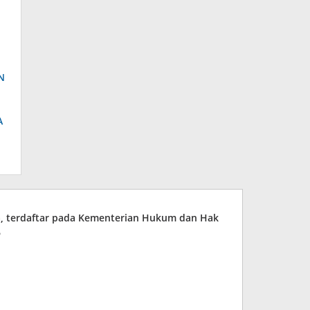
N
A
ia, terdaftar pada Kementerian Hukum dan Hak
6