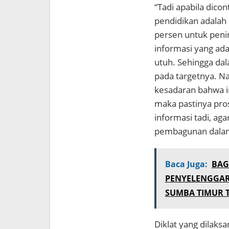
“Tadi apabila dico
pendidikan adalah 
persen untuk penin
informasi yang ada
utuh. Sehingga da
pada targetnya. Na
kesadaran bahwa in
maka pastinya pro
informasi tadi, a
pembagunan dalam 
Baca Juga:
BAG
PENYELENGGAR
SUMBA TIMUR 
Diklat yang dilaks