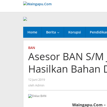
Lewati
ke
konten
Home
Berita
Korupsi
Pendidika
BAN
Asesor BAN S/M 
Hasilkan Bahan 
oleh
12 Juni 2019
Admin
oleh
Admin
Waingapu.Com –