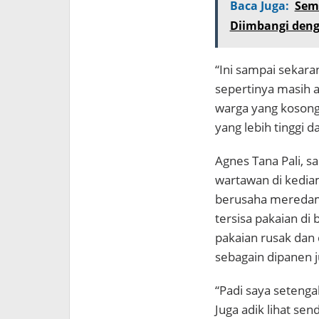
Baca Juga:
Sem
Diimbangi deng
“Ini sampai sekara
sepertinya masih ak
warga yang kosong
yang lebih tinggi 
Agnes Tana Pali, s
wartawan di kedia
berusaha meredam 
tersisa pakaian di
pakaian rusak dan d
sebagain dipanen j
“Padi saya setenga
Juga adik lihat sen