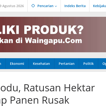
9 Agustus 2026
Pencarian
Indeks Berita
Kebijak
n
Ekonomi
Kesehatan
Pertanian
Politik
Op
Lodu, Ratusan Hektar
ap Panen Rusak