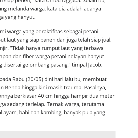
ah siap penen,” kata Umbu Nggaba. Selain itu,
ang melanda warga, kata dia adalah adanya
a yang hanyut.
ami warga yang beraktifitas sebagai petani
 laut yang siap panen dan juga telah siap jual,
jir. ”Tidak hanya rumput laut yang terbawa
sampan dan fiber warga petani nelayan hanyut
g disertai gelombang pasang,” timpal Jacob.
 pada Rabu (20/05) dini hari lalu itu, membuat
an Benda hingga kini masih trauma. Pasalnya,
iannya berkiasar 40 cm hingga hampir dua meter
arga sedang terlelap. Ternak warga, terutama
al ayam, babi dan kambing, banyak pula yang