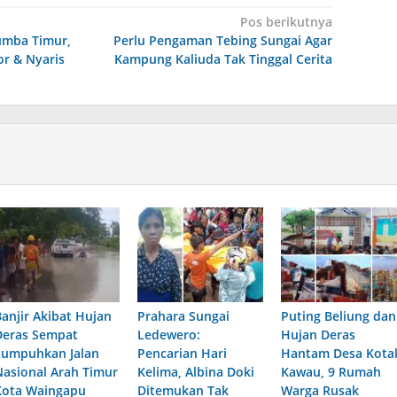
Pos berikutnya
umba Timur,
Perlu Pengaman Tebing Sungai Agar
or & Nyaris
Kampung Kaliuda Tak Tinggal Cerita
Banjir Akibat Hujan
Prahara Sungai
Puting Beliung dan
Deras Sempat
Ledewero:
Hujan Deras
Lumpuhkan Jalan
Pencarian Hari
Hantam Desa Kota
Nasional Arah Timur
Kelima, Albina Doki
Kawau, 9 Rumah
Kota Waingapu
Ditemukan Tak
Warga Rusak