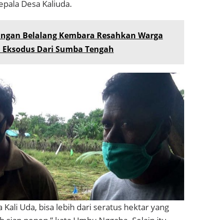
pala Desa Kaliuda.
angan Belalang Kembara Resahkan Warga
a Eksodus Dari Sumba Tengah
 Kali Uda, bisa lebih dari seratus hektar yang