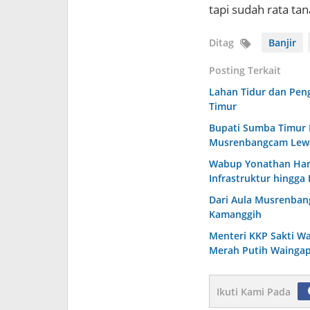
tapi sudah rata tan
Ditag
Banjir
Posting Terkait
Lahan Tidur dan Peng
Timur
Bupati Sumba Timur 
Musrenbangcam Lew
Wabup Yonathan Hani
Infrastruktur hingga 
Dari Aula Musrenba
Kamanggih
Menteri KKP Sakti W
Merah Putih Waingap
Ikuti Kami Pada