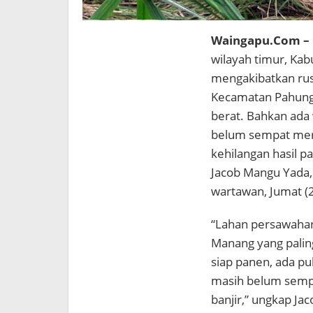
Waingapu.Com –
wilayah timur, Ka
mengakibatkan rus
Kecamatan Pahunga
berat. Bahkan ada
belum sempat mer
kehilangan hasil p
Jacob Mangu Yada,
wartawan, Jumat (2
“Lahan persawahan 
Manang yang paling
siap panen, ada p
masih belum semp
banjir,” ungkap Ja