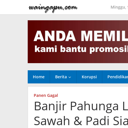
Lewati
Minggu, 
ke
konten
Home
Berita
Korupsi
Pendidika
Panen Gagal
Banjir Pahunga 
Sawah & Padi Si