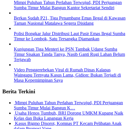
Mimpi Puluhan Tahun Perlahan Terwujud, PDI Perjuangan
Sumba Timur Mulai Bangun Kantor Sekretariat Sendiri
Berkas Sudah P21, Tiga Penambang Emas Ilegal di Kawasan
Taman Nasional Matalawa Segera Disidang
Polisi Bongkar Jalur Distribusi Laut Pasir Emas Ilegal Sumba
Timur ke Lombok, Satu Tersangka Diamankan
Kunjungan Tiga Menteri ke PSN Tambak Udang Sumba
Timur Sisakan Tanda Tanya, Nasib Ganti Rugi Lahan Belum
Terjawab
Video Penggerebekan Viral di Rumah Dinas Kalapas
Waingapu Ternyata Kasus Lama, Gidion: Bukan Terjadi di
Masa Kepemimpinan Saya
Berita Terkini
Mimpi Puluhan Tahun Perlahan Terwujud, PDI Perjuangan
Sumba Timur Mulai Bangun K…
Usaha Henos Tumbuh, BRI Dorong UMKM Kupang Naik
Kelas dan Buka Lapangan Kerja
Kasus Bigmo Disorot, Komnas PT Kecam Pelibatan Anak
dalam Promosi Vape