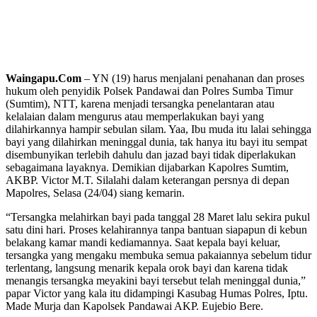
Waingapu.Com
– YN (19) harus menjalani penahanan dan proses
hukum oleh penyidik Polsek Pandawai dan Polres Sumba Timur
(Sumtim), NTT, karena menjadi tersangka penelantaran atau
kelalaian dalam mengurus atau memperlakukan bayi yang
dilahirkannya hampir sebulan silam. Yaa, Ibu muda itu lalai sehingga
bayi yang dilahirkan meninggal dunia, tak hanya itu bayi itu sempat
disembunyikan terlebih dahulu dan jazad bayi tidak diperlakukan
sebagaimana layaknya. Demikian dijabarkan Kapolres Sumtim,
AKBP. Victor M.T. Silalahi dalam keterangan persnya di depan
Mapolres, Selasa (24/04) siang kemarin.
“Tersangka melahirkan bayi pada tanggal 28 Maret lalu sekira pukul
satu dini hari. Proses kelahirannya tanpa bantuan siapapun di kebun
belakang kamar mandi kediamannya. Saat kepala bayi keluar,
tersangka yang mengaku membuka semua pakaiannya sebelum tidur
terlentang, langsung menarik kepala orok bayi dan karena tidak
menangis tersangka meyakini bayi tersebut telah meninggal dunia,”
papar Victor yang kala itu didampingi Kasubag Humas Polres, Iptu.
Made Murja dan Kapolsek Pandawai AKP. Eujebio Bere.