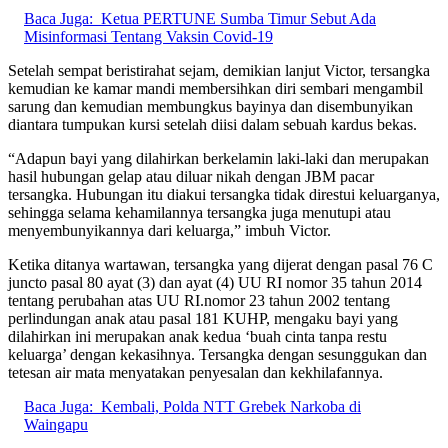
Baca Juga:
Ketua PERTUNE Sumba Timur Sebut Ada
Misinformasi Tentang Vaksin Covid-19
Setelah sempat beristirahat sejam, demikian lanjut Victor, tersangka
kemudian ke kamar mandi membersihkan diri sembari mengambil
sarung dan kemudian membungkus bayinya dan disembunyikan
diantara tumpukan kursi setelah diisi dalam sebuah kardus bekas.
“Adapun bayi yang dilahirkan berkelamin laki-laki dan merupakan
hasil hubungan gelap atau diluar nikah dengan JBM pacar
tersangka. Hubungan itu diakui tersangka tidak direstui keluarganya,
sehingga selama kehamilannya tersangka juga menutupi atau
menyembunyikannya dari keluarga,” imbuh Victor.
Ketika ditanya wartawan, tersangka yang dijerat dengan pasal 76 C
juncto pasal 80 ayat (3) dan ayat (4) UU RI nomor 35 tahun 2014
tentang perubahan atas UU RI.nomor 23 tahun 2002 tentang
perlindungan anak atau pasal 181 KUHP, mengaku bayi yang
dilahirkan ini merupakan anak kedua ‘buah cinta tanpa restu
keluarga’ dengan kekasihnya. Tersangka dengan sesunggukan dan
tetesan air mata menyatakan penyesalan dan kekhilafannya.
Baca Juga:
Kembali, Polda NTT Grebek Narkoba di
Waingapu