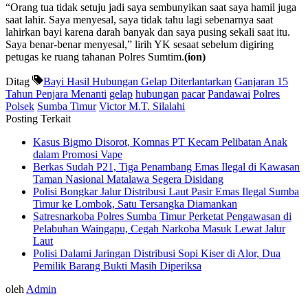
“Orang tua tidak setuju jadi saya sembunyikan saat saya hamil juga
saat lahir. Saya menyesal, saya tidak tahu lagi sebenarnya saat
lahirkan bayi karena darah banyak dan saya pusing sekali saat itu.
Saya benar-benar menyesal,” lirih YK sesaat sebelum digiring
petugas ke ruang tahanan Polres Sumtim.
(ion)
Ditag
Bayi Hasil Hubungan Gelap Diterlantarkan
Ganjaran 15
Tahun Penjara Menanti
gelap
hubungan
pacar
Pandawai
Polres
Polsek
Sumba Timur
Victor M.T. Silalahi
Posting Terkait
Kasus Bigmo Disorot, Komnas PT Kecam Pelibatan Anak
dalam Promosi Vape
Berkas Sudah P21, Tiga Penambang Emas Ilegal di Kawasan
Taman Nasional Matalawa Segera Disidang
Polisi Bongkar Jalur Distribusi Laut Pasir Emas Ilegal Sumba
Timur ke Lombok, Satu Tersangka Diamankan
Satresnarkoba Polres Sumba Timur Perketat Pengawasan di
Pelabuhan Waingapu, Cegah Narkoba Masuk Lewat Jalur
Laut
Polisi Dalami Jaringan Distribusi Sopi Kiser di Alor, Dua
Pemilik Barang Bukti Masih Diperiksa
oleh
Admin