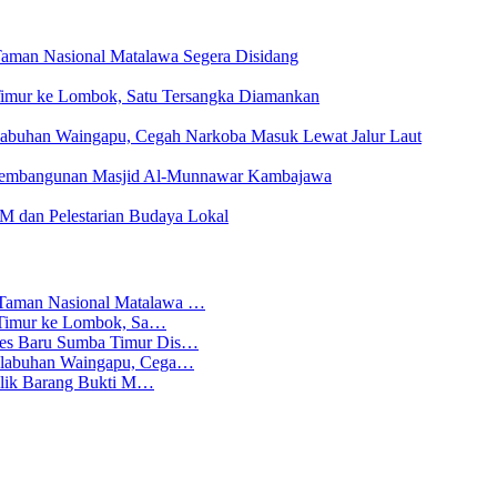
Taman Nasional Matalawa Segera Disidang
a Timur ke Lombok, Satu Tersangka Diamankan
elabuhan Waingapu, Cegah Narkoba Masuk Lewat Jalur Laut
Pembangunan Masjid Al-Munnawar Kambajawa
dan Pelestarian Budaya Lokal
 Taman Nasional Matalawa …
ba Timur ke Lombok, Sa…
lres Baru Sumba Timur Dis…
Pelabuhan Waingapu, Cega…
emilik Barang Bukti M…