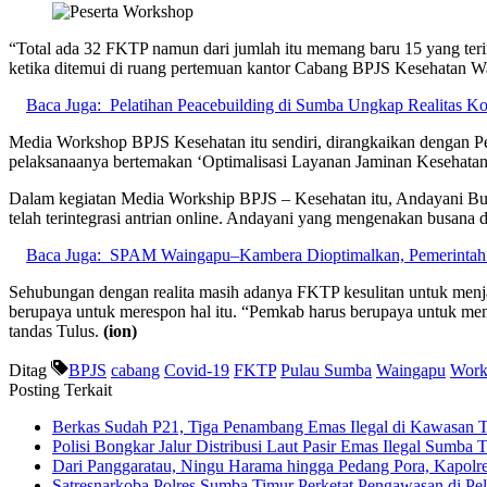
“Total ada 32 FKTP namun dari jumlah itu memang baru 15 yang terin
ketika ditemui di ruang pertemuan kantor Cabang BPJS Kesehatan 
Baca Juga:
Pelatihan Peacebuilding di Sumba Ungkap Realitas Ko
Media Workshop BPJS Kesehatan itu sendiri, dirangkaikan dengan Pe
pelaksanaanya bertemakan ‘Optimalisasi Layanan Jaminan Kesehatan 
Dalam kegiatan Media Workship BPJS – Kesehatan itu, Andayani Bud
telah terintegrasi antrian online. Andayani yang mengenakan busan
Baca Juga:
SPAM Waingapu–Kambera Dioptimalkan, Pemerintah D
Sehubungan dengan realita masih adanya FKTP kesulitan untuk menja
berupaya untuk merespon hal itu. “Pemkab harus berupaya untuk men
tandas Tulus.
(ion)
Ditag
BPJS
cabang
Covid-19
FKTP
Pulau Sumba
Waingapu
Work
Posting Terkait
Berkas Sudah P21, Tiga Penambang Emas Ilegal di Kawasan 
Polisi Bongkar Jalur Distribusi Laut Pasir Emas Ilegal Sumb
Dari Panggaratau, Ningu Harama hingga Pedang Pora, Kapol
Satresnarkoba Polres Sumba Timur Perketat Pengawasan di P