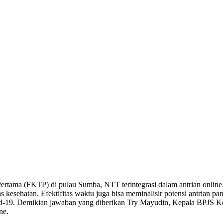
Pertama (FKTP) di pulau Sumba, NTT terintegrasi dalam antrian online.
esehatan. Efektifitas waktu juga bisa meminalisir potensi antrian panja
d-19. Demikian jawaban yang diberikan Try Mayudin, Kepala BPJS Kese
ne.