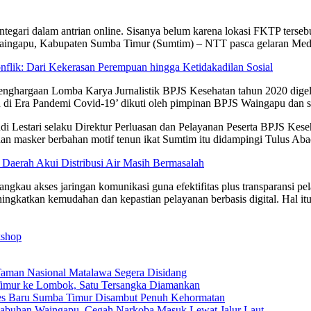
tegari dalam antrian online. Sisanya belum karena lokasi FKTP terseb
Waingapu, Kabupaten Sumba Timur (Sumtim) – NTT pasca gelaran Medi
nflik: Dari Kekerasan Perempuan hingga Ketidakadilan Sosial
nghargaan Lomba Karya Jurnalistik BPJS Kesehatan tahun 2020 digelar
di Era Pandemi Covid-19’ dikuti oleh pimpinan BPJS Waingapu dan se
i Lestari selaku Direktur Perluasan dan Pelayanan Peserta BPJS Kes
a dan masker berbahan motif tenun ikat Sumtim itu didampingi Tulus 
aerah Akui Distribusi Air Masih Bermasalah
ngkau akses jaringan komunikasi guna efektifitas plus transparansi
ingkatkan kemudahan dan kepastian pelayanan berbasis digital. Hal i
shop
Taman Nasional Matalawa Segera Disidang
a Timur ke Lombok, Satu Tersangka Diamankan
res Baru Sumba Timur Disambut Penuh Kehormatan
elabuhan Waingapu, Cegah Narkoba Masuk Lewat Jalur Laut