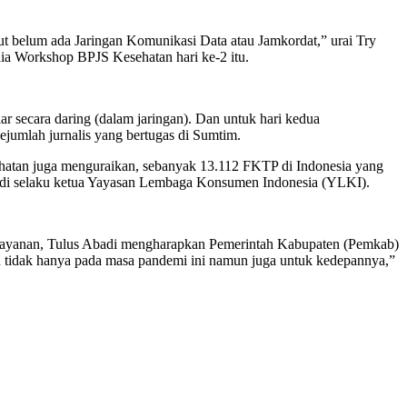
ut belum ada Jaringan Komunikasi Data atau Jamkordat,” urai Try
a Workshop BPJS Kesehatan hari ke-2 itu.
 secara daring (dalam jaringan). Dan untuk hari kedua
jumlah jurnalis yang bertugas di Sumtim.
ehatan juga menguraikan, sebanyak 13.112 FKTP di Indonesia yang
Abadi selaku ketua Yayasan Lembaga Konsumen Indonesia (YLKI).
 pelayanan, Tulus Abadi mengharapkan Pemerintah Kabupaten (Pemkab)
tu tidak hanya pada masa pandemi ini namun juga untuk kedepannya,”