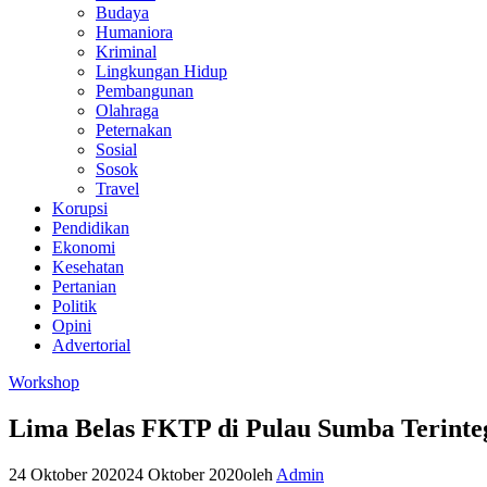
Budaya
Humaniora
Kriminal
Lingkungan Hidup
Pembangunan
Olahraga
Peternakan
Sosial
Sosok
Travel
Korupsi
Pendidikan
Ekonomi
Kesehatan
Pertanian
Politik
Opini
Advertorial
Workshop
Lima Belas FKTP di Pulau Sumba Terinteg
24 Oktober 2020
24 Oktober 2020
oleh
Admin