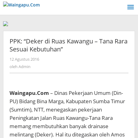
Lewati
ke
konten
PPK: “Deker di Ruas Kawangu – Tana Rara
Sesuai Kebutuhan”
oleh
12 Agustus 2016
Admin
oleh
Admin
Waingapu.Com
– Dinas Pekerjaan Umum (Din-
PU) Bidang Bina Marga, Kabupaten Sumba Timur
(Sumtim), NTT, menegaskan pekerjaan
Peningkatan Jalan Ruas Kawangu-Tana Rara
memang membutuhkan banyak drainase
melintang (Deker). Hal itu ditegaskan oleh Amos