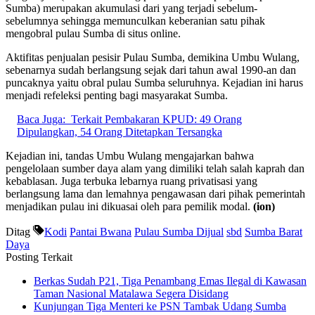
Sumba) merupakan akumulasi dari yang terjadi sebelum-
sebelumnya sehingga memunculkan keberanian satu pihak
mengobral pulau Sumba di situs online.
Aktifitas penjualan pesisir Pulau Sumba, demikina Umbu Wulang,
sebenarnya sudah berlangsung sejak dari tahun awal 1990-an dan
puncaknya yaitu obral pulau Sumba seluruhnya. Kejadian ini harus
menjadi refeleksi penting bagi masyarakat Sumba.
Baca Juga:
Terkait Pembakaran KPUD: 49 Orang
Dipulangkan, 54 Orang Ditetapkan Tersangka
Kejadian ini, tandas Umbu Wulang mengajarkan bahwa
pengelolaan sumber daya alam yang dimiliki telah salah kaprah dan
kebablasan. Juga terbuka lebarnya ruang privatisasi yang
berlangsung lama dan lemahnya pengawasan dari pihak pemerintah
menjadikan pulau ini dikuasai oleh para pemilik modal.
(ion)
Ditag
Kodi
Pantai Bwana
Pulau Sumba Dijual
sbd
Sumba Barat
Daya
Posting Terkait
Berkas Sudah P21, Tiga Penambang Emas Ilegal di Kawasan
Taman Nasional Matalawa Segera Disidang
Kunjungan Tiga Menteri ke PSN Tambak Udang Sumba