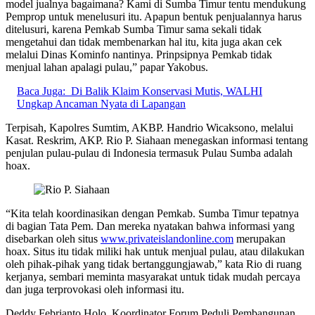
model jualnya bagaimana? Kami di Sumba Timur tentu mendukung
Pemprop untuk menelusuri itu. Apapun bentuk penjualannya harus
ditelusuri, karena Pemkab Sumba Timur sama sekali tidak
mengetahui dan tidak membenarkan hal itu, kita juga akan cek
melalui Dinas Kominfo nantinya. Prinpsipnya Pemkab tidak
menjual lahan apalagi pulau,” papar Yakobus.
Baca Juga:
Di Balik Klaim Konservasi Mutis, WALHI
Ungkap Ancaman Nyata di Lapangan
Terpisah, Kapolres Sumtim, AKBP. Handrio Wicaksono, melalui
Kasat. Reskrim, AKP. Rio P. Siahaan menegaskan informasi tentang
penjulan pulau-pulau di Indonesia termasuk Pulau Sumba adalah
hoax.
“Kita telah koordinasikan dengan Pemkab. Sumba Timur tepatnya
di bagian Tata Pem. Dan mereka nyatakan bahwa informasi yang
disebarkan oleh situs
www.privateislandonline.com
merupakan
hoax. Situs itu tidak miliki hak untuk menjual pulau, atau dilakukan
oleh pihak-pihak yang tidak bertanggungjawab,” kata Rio di ruang
kerjanya, sembari meminta masyarakat untuk tidak mudah percaya
dan juga terprovokasi oleh informasi itu.
Deddy Febrianto Holo, Koordinator Forum Peduli Pembangunan