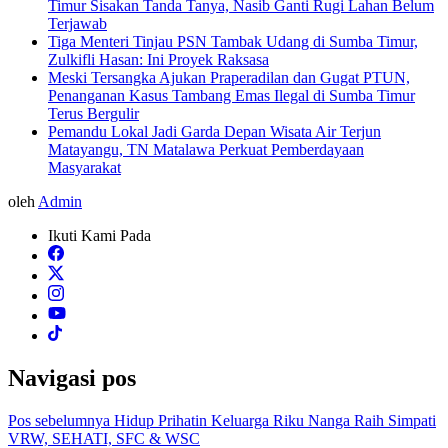
Timur Sisakan Tanda Tanya, Nasib Ganti Rugi Lahan Belum
Terjawab
Tiga Menteri Tinjau PSN Tambak Udang di Sumba Timur,
Zulkifli Hasan: Ini Proyek Raksasa
Meski Tersangka Ajukan Praperadilan dan Gugat PTUN,
Penanganan Kasus Tambang Emas Ilegal di Sumba Timur
Terus Bergulir
Pemandu Lokal Jadi Garda Depan Wisata Air Terjun
Matayangu, TN Matalawa Perkuat Pemberdayaan
Masyarakat
oleh
Admin
Ikuti Kami Pada
Navigasi pos
Pos sebelumnya
Hidup Prihatin Keluarga Riku Nanga Raih Simpati
VRW, SEHATI, SFC & WSC