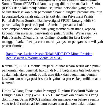
Sumba Timur (FP2ST) dalam ilis yang diikirm ke media ini, Senin
(09/02) siang lalu menjabarkan, sejumlah persoalan yang masih
belum diselesaikan oleh pemerintah baik di tingkat provinsi maupun
kabupaten/kota salah satunya terkait dengan Privatisasi Pesisir
Pantai di Pulau Sumba
.
Datainvestigasi FP2ST kurang lebih 80
persen wilayah pesisir di pulau Sumba di privatisasi oleh
sekelompok pemodal dan elite yang memberikan ruang kepada
kepentingan investasi pariwisata di pulau Sumba. Wajar saja jika
Pulau Sumba Dijual di Situs Online. Kondisi itu kata Deddy
menggambarkan betapa carut marutnya system pengawasan wilayah
pesisir Sumba.
Baca Juga:
Laskar Pasola Tolak MDT-DT: Minta Prisiden
Realisasikan Revolusi Mental di SBD
Karena itu, FP2ST menilai ini perlu dilihat secara serius oleh pihak
pemerintah dan penegak hukum di NTT bagaimana tata kelolanya,
apakah ada akses untuk publik atau tidak dan bagaimana dengan
keselamatan warga pesisir serta bagaimana proses kepemilikan atau
izinnya?
Umbu Wulang Tanaamahu Paranggi, Direktur Eksekutif Wahana
Liingkungan Hidup (WALHI) NTT menyatakan dalam rilis yang
dikirimkan, Senin (09/02) malam lalu memaparkan bahawa realita
yang terjadi (informasi tentang penawaran dan penjualan pulau