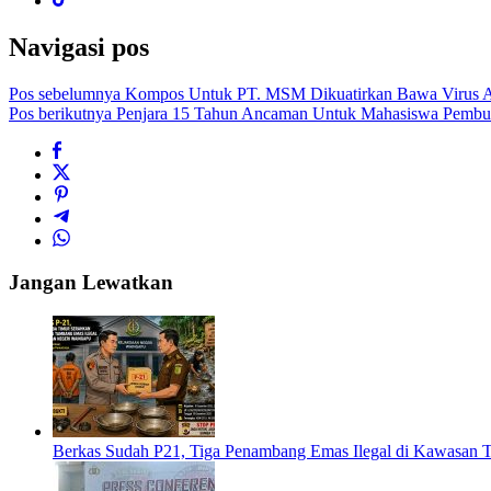
Navigasi pos
Pos sebelumnya
Kompos Untuk PT. MSM Dikuatirkan Bawa Virus AI
Pos berikutnya
Penjara 15 Tahun Ancaman Untuk Mahasiswa Pembu
Jangan Lewatkan
Berkas Sudah P21, Tiga Penambang Emas Ilegal di Kawasan 