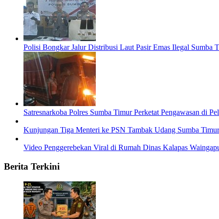
Polisi Bongkar Jalur Distribusi Laut Pasir Emas Ilegal Sumb
Satresnarkoba Polres Sumba Timur Perketat Pengawasan di P
Kunjungan Tiga Menteri ke PSN Tambak Udang Sumba Timur 
Video Penggerebekan Viral di Rumah Dinas Kalapas Waingap
Berita Terkini