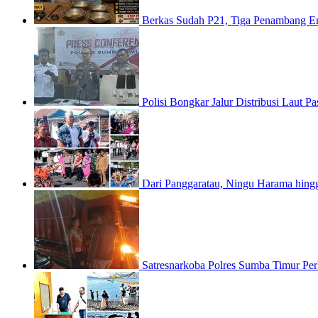
Berkas Sudah P21, Tiga Penambang E
Polisi Bongkar Jalur Distribusi Laut
Dari Panggaratau, Ningu Harama hin
Satresnarkoba Polres Sumba Timur Pe