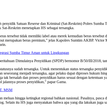
leh penyidik Satuan Reserse dan Kriminal (Sat-Reskrim) Polres Sumba
dik Sat-Reskrim menetapkan HS sebagai tersangka.
s tersebut tidak memiliki label atau merek kemudian beras tersebut
ebut merupakan beras premium,” jelas Kapolres Sumtim AKBP. Victor M
rin.
tegrasi Sumba Timur Aman untuk Lingkungan
beritahuan Dimulainya Penyidikan (SPDP) bernomor B/50/III/2018, ta
tatusnya sudah tersangka. Untuk menentukan status tersangka penyidi
 seseorang menjadi tersangka, agar pelaku dapat diproses hukum hingg
uga tak bersalah dan proses penyidikan harus sesuai dengan ketentu
l jalannya proses penyidikan,” papar Gama.
 PT. MSM
un meluas hingga ketingkat regional bahkan nasional. Pasalnya, pasc
g. Selain itu HS juga menyatakan bahwa apa yang dia lakukan juga sa