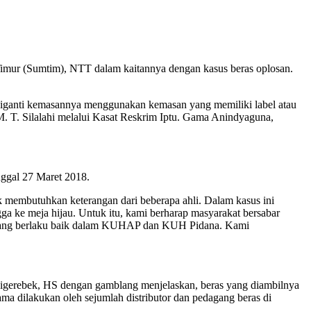
 Timur (Sumtim), NTT dalam kaitannya dengan kasus beras oplosan.
 diganti kemasannya menggunakan kemasan yang memiliki label atau
. T. Silalahi melalui Kasat Reskrim Iptu. Gama Anindyaguna,
nggal 27 Maret 2018.
k membutuhkan keterangan dari beberapa ahli. Dalam kasus ini
a ke meja hijau. Untuk itu, kami berharap masyarakat bersabar
an yang berlaku baik dalam KUHAP dan KUH Pidana. Kami
a digerebek, HS dengan gamblang menjelaskan, beras yang diambilnya
ma dilakukan oleh sejumlah distributor dan pedagang beras di