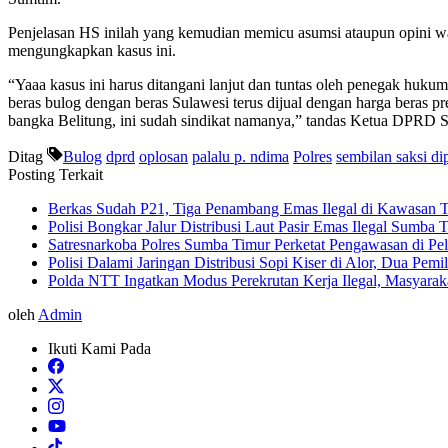
Penjelasan HS inilah yang kemudian memicu asumsi ataupun opini war
mengungkapkan kasus ini.
“Yaaa kasus ini harus ditangani lanjut dan tuntas oleh penegak huku
beras bulog dengan beras Sulawesi terus dijual dengan harga beras p
bangka Belitung, ini sudah sindikat namanya,” tandas Ketua DPRD S
Ditag
Bulog
dprd
oplosan
palalu p. ndima
Polres
sembilan saksi di
Posting Terkait
Berkas Sudah P21, Tiga Penambang Emas Ilegal di Kawasan 
Polisi Bongkar Jalur Distribusi Laut Pasir Emas Ilegal Sumb
Satresnarkoba Polres Sumba Timur Perketat Pengawasan di P
Polisi Dalami Jaringan Distribusi Sopi Kiser di Alor, Dua Pem
Polda NTT Ingatkan Modus Perekrutan Kerja Ilegal, Masyara
oleh
Admin
Ikuti Kami Pada