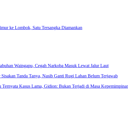
a Timur ke Lombok, Satu Tersangka Diamankan
elabuhan Waingapu, Cegah Narkoba Masuk Lewat Jalur Laut
Sisakan Tanda Tanya, Nasib Ganti Rugi Lahan Belum Terjawab
u Ternyata Kasus Lama, Gidion: Bukan Terjadi di Masa Kepemimpina