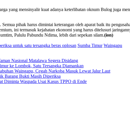
ga yang mensinyalir kuat adanya keterlibatan oknum Bulog juga mengh
m. Semua pihak harus dimintai keterangan oleh aparat baik itu pengusah
remium, ini termasuk kejahatan ekonomi yang harus ditelusuri jaringa
umtim, Palulu Pabundu Ndima, lebih dari sepekan silam.
(ion)
periksa untuk satu tersangka beras oplosan
Sumba Timur
Waingapu
Taman Nasional Matalawa Segera Disidang
a Timur ke Lombok, Satu Tersangka Diamankan
elabuhan Waingapu, Cegah Narkoba Masuk Lewat Jalur Laut
ilik Barang Bukti Masih Diperiksa
kat Diminta Waspada Usai Kasus TPPO di Ende