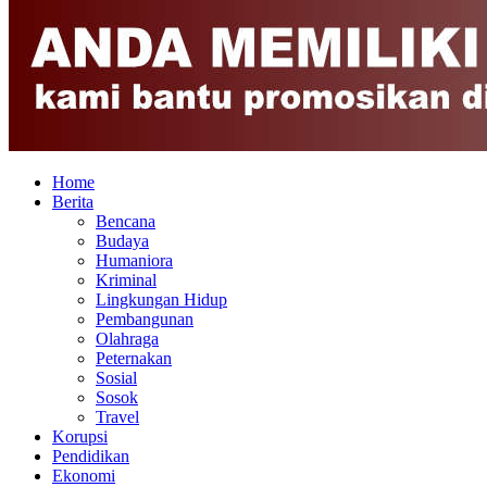
Home
Berita
Bencana
Budaya
Humaniora
Kriminal
Lingkungan Hidup
Pembangunan
Olahraga
Peternakan
Sosial
Sosok
Travel
Korupsi
Pendidikan
Ekonomi