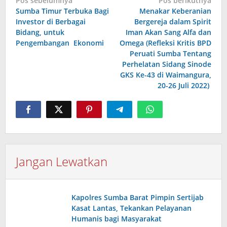
Navigasi
Pos sebelumnya
Pos berikutnya
Sumba Timur Terbuka Bagi
Menakar Keberanian
pos
Investor di Berbagai
Bergereja dalam Spirit
Bidang, untuk
Iman Akan Sang Alfa dan
Pengembangan Ekonomi
Omega (Refleksi Kritis BPD
Peruati Sumba Tentang
Perhelatan Sidang Sinode
GKS Ke-43 di Waimangura,
20-26 Juli 2022)
Jangan Lewatkan
Kapolres Sumba Barat Pimpin Sertijab
Kasat Lantas, Tekankan Pelayanan
Humanis bagi Masyarakat