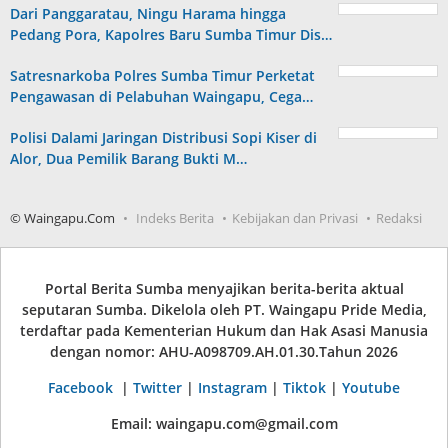
Dari Panggaratau, Ningu Harama hingga
Pedang Pora, Kapolres Baru Sumba Timur Dis…
Satresnarkoba Polres Sumba Timur Perketat
Pengawasan di Pelabuhan Waingapu, Cega…
Polisi Dalami Jaringan Distribusi Sopi Kiser di
Alor, Dua Pemilik Barang Bukti M…
© Waingapu.Com
Indeks Berita
Kebijakan dan Privasi
Redaksi
Portal Berita Sumba menyajikan berita-berita aktual
seputaran Sumba. Dikelola oleh PT. Waingapu Pride Media,
terdaftar pada Kementerian Hukum dan Hak Asasi Manusia
dengan nomor: AHU-A098709.AH.01.30.Tahun 2026
Facebook
|
Twitter
|
Instagram
|
Tiktok
|
Youtube
Email: waingapu.com@gmail.com