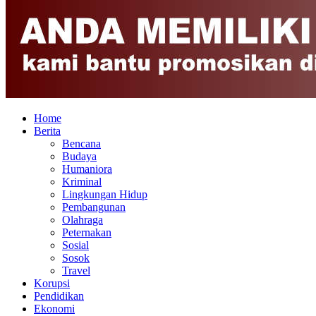
Home
Berita
Bencana
Budaya
Humaniora
Kriminal
Lingkungan Hidup
Pembangunan
Olahraga
Peternakan
Sosial
Sosok
Travel
Korupsi
Pendidikan
Ekonomi