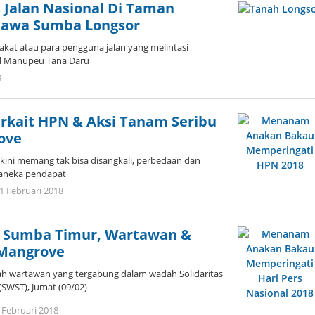
 Jalan Nasional Di Taman
lawa Sumba Longsor
at atau para pengguna jalan yang melintasi
l Manupeu Tana Daru
oleh
8
Admin
erkait HPN & Aksi Tanam Seribu
ove
ini memang tak bisa disangkali, perbedaan dan
 aneka pendapat
oleh
1 Februari 2018
Admin
 Sumba Timur, Wartawan &
Mangrove
h wartawan yang tergabung dalam wadah Solidaritas
SWST), Jumat (09/02)
oleh
 Februari 2018