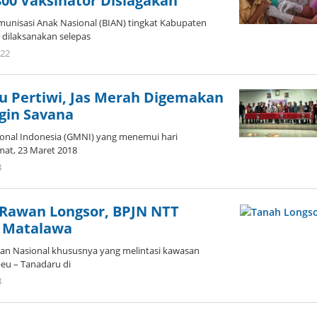
800 Vaksinator Disiagakan
unisasi Anak Nasional (BIAN) tingkat Kabupaten
 dilaksanakan selepas
oleh
022
Admin
bu Pertiwi, Jas Merah Digemakan
gin Savana
onal Indonesia (GMNI) yang menemui hari
mat, 23 Maret 2018
oleh
8
Admin
 Rawan Longsor, BPJN NTT
N Matalawa
an Nasional khususnya yang melintasi kawasan
eu – Tanadaru di
oleh
8
Admin