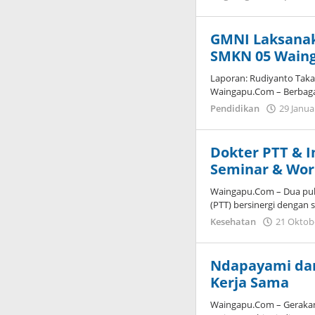
GMNI Laksanak
SMKN 05 Wain
Laporan: Rudiyanto Tak
Waingapu.Com – Berbaga
Pendidikan
29 Janua
Dokter PTT & 
Seminar & Wor
Waingapu.Com – Dua pulu
(PTT) bersinergi dengan 
Kesehatan
21 Oktob
Ndapayami da
Kerja Sama
Waingapu.Com – Gerakan