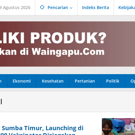
9 Agustus 2026
Pencarian
Indeks Berita
Kebijak
n
Ekonomi
Kesehatan
Pertanian
Politik
Op
l
i Sumba Timur, Launching di