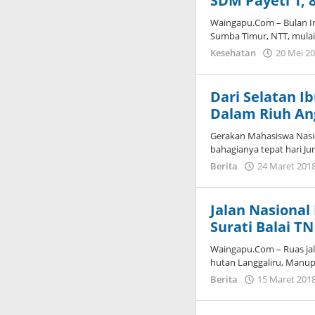
SDM Payeti 1, 
Waingapu.Com – Bulan Im
Sumba Timur, NTT, mulai
Kesehatan
20 Mei 2
Dari Selatan I
Dalam Riuh An
Gerakan Mahasiswa Nasi
bahagianya tepat hari Ju
Berita
24 Maret 201
Jalan Nasional
Surati Balai T
Waingapu.Com – Ruas jal
hutan Langgaliru, Manup
Berita
15 Maret 201