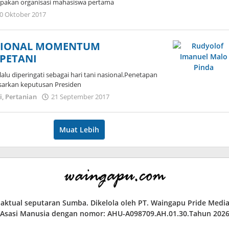
upakan organisasi mahasiswa pertama
oleh
0 Oktober 2017
Admin
ASIONAL MOMENTUM
PETANI
alu diperingati sebagai hari tani nasional.Penetapan
asarkan keputusan Presiden
oleh
i
,
Pertanian
21 September 2017
Admin
Muat Lebih
a aktual seputaran Sumba. Dikelola oleh PT. Waingapu Pride Med
Asasi Manusia dengan nomor: AHU-A098709.AH.01.30.Tahun 202