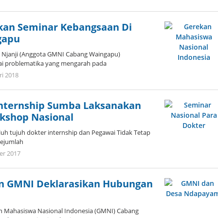
Admin
an Seminar Kebangsaan Di
gapu
a Njanji (Anggota GMNI Cabang Waingapu)
i problematika yang mengarah pada
oleh
ri 2018
Admin
Internship Sumba Laksanakan
kshop Nasional
h tujuh dokter internship dan Pegawai Tidak Tetap
sejumlah
oleh
er 2017
Admin
n GMNI Deklarasikan Hubungan
 Mahasiswa Nasional Indonesia (GMNI) Cabang