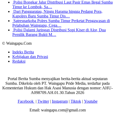
Polisi Bongkar Jalur Distribusi Laut Pasir Emas Ilegal Sumba
Timur ke Lombok, Sa…
Dari Panggaratau, Ningu Harama hingga Pedang Pora,
Kapolres Baru Sumba Timur Dis…
Satresnarkoba Polres Sumba Timur Perketat Pengawasan di
Pelabuhan Waingapu, Cega…
Polisi Dalami Jaringan Distribusi Sopi Kiser di Alor, Dua
Pemilik Barang Bukti M…
© Waingapu.Com
Indeks Berita
Kebijakan dan Privasi
Redaksi
Portal Berita Sumba menyajikan berita-berita aktual seputaran
Sumba. Dikelola oleh PT. Waingapu Pride Media, terdaftar pada
Kementerian Hukum dan Hak Asasi Manusia dengan nomor: AHU-
A098709.AH.01.30.Tahun 2026
Facebook
|
Twitter
|
Instagram
|
Tiktok
|
Youtube
Email: waingapu.com@gmail.com