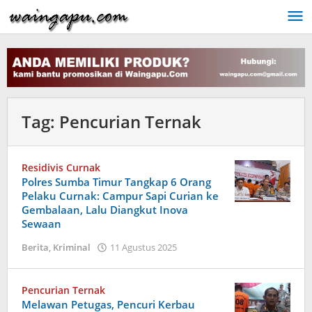
Lewati
ke
konten
Tag:
Pencurian Ternak
Residivis Curnak
Polres Sumba Timur Tangkap 6 Orang
Pelaku Curnak: Campur Sapi Curian ke
Gembalaan, Lalu Diangkut Inova
Sewaan
oleh
Berita
,
Kriminal
11 Agustus 2025
Dion
Umbu
Ana
Pencurian Ternak
Lodu
Melawan Petugas, Pencuri Kerbau