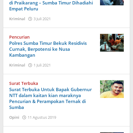
di Praikarang – Sumba Timur Dihadiahi
Empat Peluru
oleh
Kriminal
3 Juli 2021
Admin
Pencurian
Polres Sumba Timur Bekuk Residivis
Curnak, Berpotensi ke Nusa
Kambangan
oleh
Kriminal
1 Juli 2021
Admin
Surat Terbuka
Surat Terbuka Untuk Bapak Gubernur
NTT dalam kaitan kian maraknya
Pencurian & Perampokan Ternak di
Sumba
oleh
Opini
11 Agustus 2019
Admin