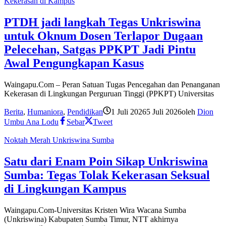
Kekerasan di Kampus
PTDH jadi langkah Tegas Unkriswina
untuk Oknum Dosen Terlapor Dugaan
Pelecehan, Satgas PPKPT Jadi Pintu
Awal Pengungkapan Kasus
Waingapu.Com – Peran Satuan Tugas Pencegahan dan Penanganan
Kekerasan di Lingkungan Perguruan Tinggi (PPKPT) Universitas
Berita
,
Humaniora
,
Pendidikan
1 Juli 2026
5 Juli 2026
oleh
Dion
Umbu Ana Lodu
Sebar
Tweet
Noktah Merah Unkriswina Sumba
Satu dari Enam Poin Sikap Unkriswina
Sumba: Tegas Tolak Kekerasan Seksual
di Lingkungan Kampus
Waingapu.Com-Universitas Kristen Wira Wacana Sumba
(Unkriswina) Kabupaten Sumba Timur, NTT akhirnya