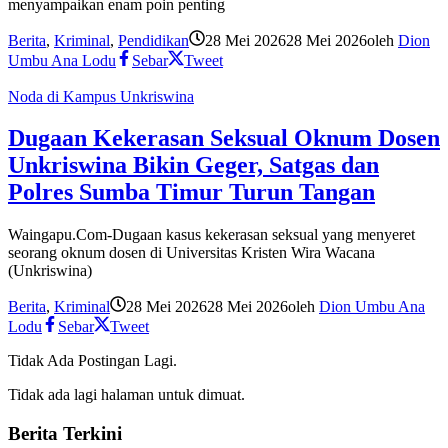
menyampaikan enam poin penting
Berita
,
Kriminal
,
Pendidikan
28 Mei 2026
28 Mei 2026
oleh
Dion
Umbu Ana Lodu
Sebar
Tweet
Noda di Kampus Unkriswina
Dugaan Kekerasan Seksual Oknum Dosen
Unkriswina Bikin Geger, Satgas dan
Polres Sumba Timur Turun Tangan
Waingapu.Com-Dugaan kasus kekerasan seksual yang menyeret
seorang oknum dosen di Universitas Kristen Wira Wacana
(Unkriswina)
Berita
,
Kriminal
28 Mei 2026
28 Mei 2026
oleh
Dion Umbu Ana
Lodu
Sebar
Tweet
Tidak Ada Postingan Lagi.
Tidak ada lagi halaman untuk dimuat.
Berita Terkini