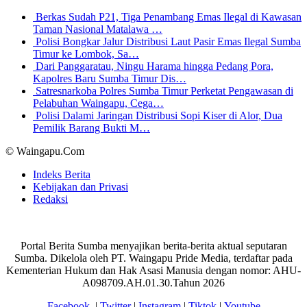
Berkas Sudah P21, Tiga Penambang Emas Ilegal di Kawasan
Taman Nasional Matalawa …
Polisi Bongkar Jalur Distribusi Laut Pasir Emas Ilegal Sumba
Timur ke Lombok, Sa…
Dari Panggaratau, Ningu Harama hingga Pedang Pora,
Kapolres Baru Sumba Timur Dis…
Satresnarkoba Polres Sumba Timur Perketat Pengawasan di
Pelabuhan Waingapu, Cega…
Polisi Dalami Jaringan Distribusi Sopi Kiser di Alor, Dua
Pemilik Barang Bukti M…
© Waingapu.Com
Indeks Berita
Kebijakan dan Privasi
Redaksi
Portal Berita Sumba menyajikan berita-berita aktual seputaran
Sumba. Dikelola oleh PT. Waingapu Pride Media, terdaftar pada
Kementerian Hukum dan Hak Asasi Manusia dengan nomor: AHU-
A098709.AH.01.30.Tahun 2026
Facebook
|
Twitter
|
Instagram
|
Tiktok
|
Youtube