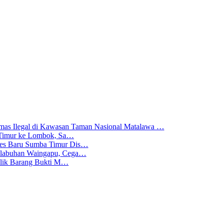
mas Ilegal di Kawasan Taman Nasional Matalawa …
ba Timur ke Lombok, Sa…
lres Baru Sumba Timur Dis…
Pelabuhan Waingapu, Cega…
emilik Barang Bukti M…