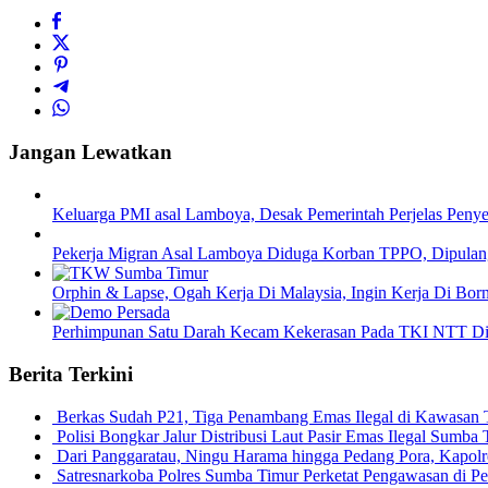
Jangan Lewatkan
Keluarga PMI asal Lamboya, Desak Pemerintah Perjelas Pen
Pekerja Migran Asal Lamboya Diduga Korban TPPO, Dipulang
Orphin & Lapse, Ogah Kerja Di Malaysia, Ingin Kerja Di Bor
Perhimpunan Satu Darah Kecam Kekerasan Pada TKI NTT Di
Berita Terkini
Berkas Sudah P21, Tiga Penambang Emas Ilegal di Kawasan
Polisi Bongkar Jalur Distribusi Laut Pasir Emas Ilegal Sum
Dari Panggaratau, Ningu Harama hingga Pedang Pora, Kapo
Satresnarkoba Polres Sumba Timur Perketat Pengawasan di 