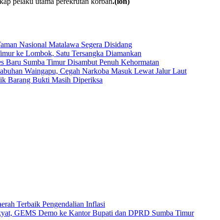
kap pelaku utama perekrutan korban
.(ion)
Taman Nasional Matalawa Segera Disidang
a Timur ke Lombok, Satu Tersangka Diamankan
res Baru Sumba Timur Disambut Penuh Kehormatan
elabuhan Waingapu, Cegah Narkoba Masuk Lewat Jalur Laut
ilik Barang Bukti Masih Diperiksa
erah Terbaik Pengendalian Inflasi
kyat, GEMS Demo ke Kantor Bupati dan DPRD Sumba Timur