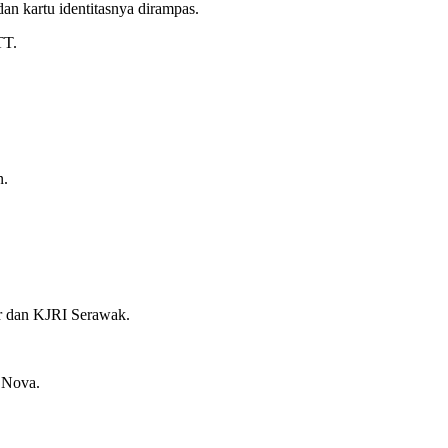
 kartu identitasnya dirampas.
TT.
n.
r dan KJRI Serawak.
 Nova.