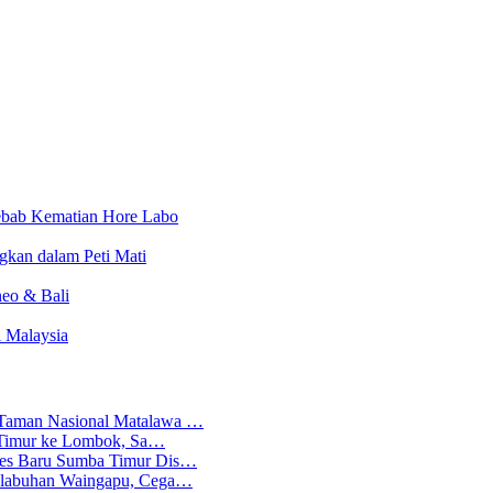
yebab Kematian Hore Labo
kan dalam Peti Mati
neo & Bali
 Malaysia
 Taman Nasional Matalawa …
ba Timur ke Lombok, Sa…
lres Baru Sumba Timur Dis…
Pelabuhan Waingapu, Cega…