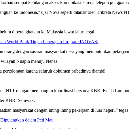
rban sempat kehilangan akses komunikasi karena telepon genggam dan
ngkan ke Indonesia,” ujar Nova seperti dilansir oleh Tribrata News N
elum diberangkatkan ke Malaysia lewat jalur ilegal.
ilan World Bank Tinjau Penerapan Program INOVASI
angan orang dengan sasaran masyarakat desa yang membutuhkan pekerjaa
i wilayah Nuapin menuju Nenas.
a pertolongan karena seluruh dokumen pribadinya diambil.
.
O Polda NTT dengan membangun koordinasi bersama KBRI Kuala Lumpu
elter KBRI Serawak.
kan masyarakat dengan iming-iming pekerjaan di luar negeri,” tegas
Dipulangkan dalam Peti Mati