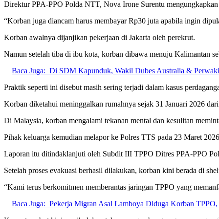
Direktur PPA-PPO Polda NTT, Nova Irone Surentu mengungkapkan ko
“Korban juga diancam harus membayar Rp30 juta apabila ingin dipula
Korban awalnya dijanjikan pekerjaan di Jakarta oleh perekrut.
Namun setelah tiba di ibu kota, korban dibawa menuju Kalimantan seb
Baca Juga:
Di SDM Kapunduk, Wakil Dubes Australia & Perwak
Praktik seperti ini disebut masih sering terjadi dalam kasus perdag
Korban diketahui meninggalkan rumahnya sejak 31 Januari 2026 dar
Di Malaysia, korban mengalami tekanan mental dan kesulitan memint
Pihak keluarga kemudian melapor ke Polres TTS pada 23 Maret 2026
Laporan itu ditindaklanjuti oleh Subdit III TPPO Ditres PPA-PP
Setelah proses evakuasi berhasil dilakukan, korban kini berada di sh
“Kami terus berkomitmen memberantas jaringan TPPO yang memanfaat
Baca Juga:
Pekerja Migran Asal Lamboya Diduga Korban TPPO, 