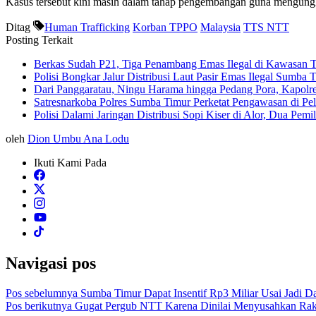
Kasus tersebut kini masih dalam tahap pengembangan guna mengung
Ditag
Human Trafficking
Korban TPPO
Malaysia
TTS NTT
Posting Terkait
Berkas Sudah P21, Tiga Penambang Emas Ilegal di Kawasan 
Polisi Bongkar Jalur Distribusi Laut Pasir Emas Ilegal Sumb
Dari Panggaratau, Ningu Harama hingga Pedang Pora, Kapol
Satresnarkoba Polres Sumba Timur Perketat Pengawasan di P
Polisi Dalami Jaringan Distribusi Sopi Kiser di Alor, Dua Pem
oleh
Dion Umbu Ana Lodu
Ikuti Kami Pada
Navigasi pos
Pos sebelumnya
Sumba Timur Dapat Insentif Rp3 Miliar Usai Jadi Da
Pos berikutnya
Gugat Pergub NTT Karena Dinilai Menyusahkan Ra