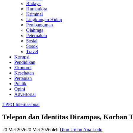
Budaya
Humaniora
Kriminal
Lingkungan Hidup
Pembangunan
Olahraga
Peternakan
Sosial
Sosok
Travel
Korupsi
Pendidikan
Ekonomi
Kesehatan
Pertanian
Politik
Opini
Advertorial
TPPO Internasional
Telepon dan Identitas Dirampas, Korban
20 Mei 2026
20 Mei 2026
oleh
Dion Umbu Ana Lodu