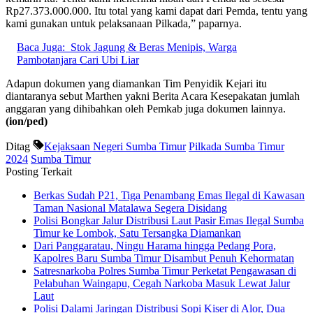
Rp27.373.000.000. Itu total yang kami dapat dari Pemda, tentu yang
kami gunakan untuk pelaksanaan Pilkada,” paparnya.
Baca Juga:
Stok Jagung & Beras Menipis, Warga
Pambotanjara Cari Ubi Liar
Adapun dokumen yang diamankan Tim Penyidik Kejari itu
diantaranya sebut Marthen yakni Berita Acara Kesepakatan jumlah
anggaran yang dihibahkan oleh Pemkab juga dokumen lainnya.
(ion/ped)
Ditag
Kejaksaan Negeri Sumba Timur
Pilkada Sumba Timur
2024
Sumba Timur
Posting Terkait
Berkas Sudah P21, Tiga Penambang Emas Ilegal di Kawasan
Taman Nasional Matalawa Segera Disidang
Polisi Bongkar Jalur Distribusi Laut Pasir Emas Ilegal Sumba
Timur ke Lombok, Satu Tersangka Diamankan
Dari Panggaratau, Ningu Harama hingga Pedang Pora,
Kapolres Baru Sumba Timur Disambut Penuh Kehormatan
Satresnarkoba Polres Sumba Timur Perketat Pengawasan di
Pelabuhan Waingapu, Cegah Narkoba Masuk Lewat Jalur
Laut
Polisi Dalami Jaringan Distribusi Sopi Kiser di Alor, Dua