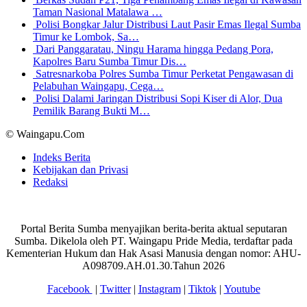
Taman Nasional Matalawa …
Polisi Bongkar Jalur Distribusi Laut Pasir Emas Ilegal Sumba
Timur ke Lombok, Sa…
Dari Panggaratau, Ningu Harama hingga Pedang Pora,
Kapolres Baru Sumba Timur Dis…
Satresnarkoba Polres Sumba Timur Perketat Pengawasan di
Pelabuhan Waingapu, Cega…
Polisi Dalami Jaringan Distribusi Sopi Kiser di Alor, Dua
Pemilik Barang Bukti M…
© Waingapu.Com
Indeks Berita
Kebijakan dan Privasi
Redaksi
Portal Berita Sumba menyajikan berita-berita aktual seputaran
Sumba. Dikelola oleh PT. Waingapu Pride Media, terdaftar pada
Kementerian Hukum dan Hak Asasi Manusia dengan nomor: AHU-
A098709.AH.01.30.Tahun 2026
Facebook
|
Twitter
|
Instagram
|
Tiktok
|
Youtube