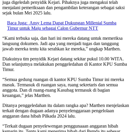
juga digeledah penyidik Kejari. Pihaknya juga mengakui telah
menjalani pemeriksaan dan pengambilan keterangan sebagai saksi
sejak bulan Mei 2025 lalu.
Baca Juga:
Ansy Lema Dapat Dukungan Millenial Sumba
Timur untuk Maju sebagai Calon Gubernur NTT
“Kami terbuka saja, dan hari ini mereka datang untuk memeriksa
langsung dokumen. Jadi apa yang menjadi tugas dan tanggung
jawab mereka tentu kita serahkan ke mereka,” ungkap Marthen.
Diakuinya tim penyidik Kejari datang sekitar pukul 10.00 WITA.
Dan selanjutnya melakukan penggeledahan di Kantor KPU Sumba
Timur.
“Semua gedung ruangan di kantor KPU Sumba Timur ini mereka
masuk. Termasuk di ruangan saya, ruang sekretaris dan semua
anggota. Dan di ruang-ruang Kasubag termasuk di bagian
keuangan,” jelas Marthen.
Ditanya penggeledahan itu dalam rangka apa? Marthen menjelaskan
terkait dengan dugaan adanya penyelenggaraan pengelolaan
anggaran dana hibah Pilkada 2024 lalu.
“Terkait dugaan penyelewengan penggunaaan anggaran hibah
kemarin itu. Tentu kami menerima hibah dari Pemda itu sebesar