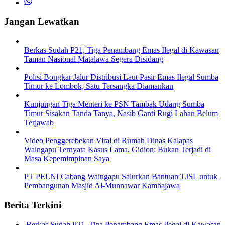
Jangan Lewatkan
Berkas Sudah P21, Tiga Penambang Emas Ilegal di Kawasan
Taman Nasional Matalawa Segera Disidang
Polisi Bongkar Jalur Distribusi Laut Pasir Emas Ilegal Sumba
Timur ke Lombok, Satu Tersangka Diamankan
Kunjungan Tiga Menteri ke PSN Tambak Udang Sumba
Timur Sisakan Tanda Tanya, Nasib Ganti Rugi Lahan Belum
Terjawab
Video Penggerebekan Viral di Rumah Dinas Kalapas
Waingapu Ternyata Kasus Lama, Gidion: Bukan Terjadi di
Masa Kepemimpinan Saya
PT PELNI Cabang Waingapu Salurkan Bantuan TJSL untuk
Pembangunan Masjid Al-Munnawar Kambajawa
Berita Terkini
Berkas Sudah P21, Tiga Penambang Emas Ilegal di Kawasan