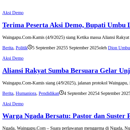
Aksi Demo
Terima Peserta Aksi Demo, Bupati Umbu Li
Waingapu.Com-Kamis (4/9/2025) siang Ketika massa Aliansi Rakyat 
Berita
,
Politik
5 September 2025
5 September 2025
oleh
Dion Umbu
Aksi Demo
Aliansi Rakyat Sumba Bersuara Gelar Un
Waingapu.Com-Kamis siang (4/9/2025), jalanan protokol Waingapu, 
Berita
,
Humaniora
,
Pendidikan
4 September 2025
4 September 202
Aksi Demo
Warga Ngada Bersatu: Pastor dan Suster 
Ngada, Waingapu.Com – Suara perlawanan menggema di Ngada, Nus