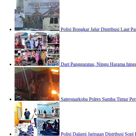
Polisi Bongkar Jalur Distribusi Laut
Dari Panggaratau, Ningu Harama hin
Satresnarkoba Polres Sumba Timur Pe
Polisi Dalami Jaringan Distribusi Sop