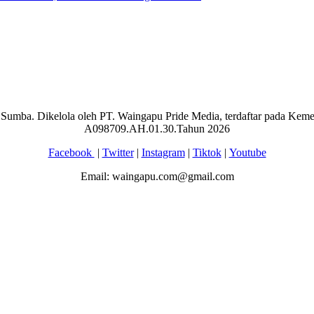
aran Sumba. Dikelola oleh PT. Waingapu Pride Media, terdaftar pada 
A098709.AH.01.30.Tahun 2026
Facebook
|
Twitter
|
Instagram
|
Tiktok
|
Youtube
Email: waingapu.com@gmail.com