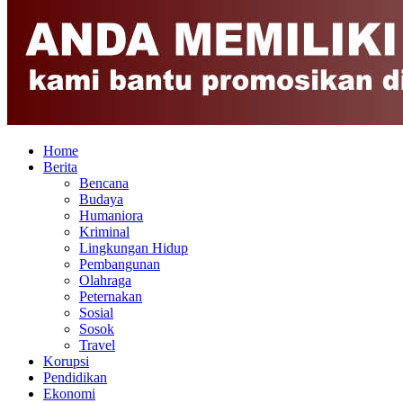
Home
Berita
Bencana
Budaya
Humaniora
Kriminal
Lingkungan Hidup
Pembangunan
Olahraga
Peternakan
Sosial
Sosok
Travel
Korupsi
Pendidikan
Ekonomi