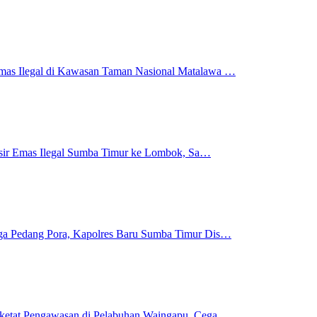
mas Ilegal di Kawasan Taman Nasional Matalawa …
 Pasir Emas Ilegal Sumba Timur ke Lombok, Sa…
gga Pedang Pora, Kapolres Baru Sumba Timur Dis…
rketat Pengawasan di Pelabuhan Waingapu, Cega…