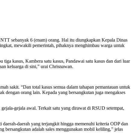
TT sebanyak 6 (enam) orang. Hal itu diungkapkan Kepala Dinas
ningkat, mewakili pemerintah, pihaknya menghimbau warga untuk
tiga kasus, Kambera satu kasus, Pandawai satu kasus dan dari luar
n keluarga di sini,” urai Chrisnawan.
rumah sakit. “Dan total kasus semua dalam tahapan pemantauan untuk
tak dengan orang lain. Kepada yang bersangkutan juga mengakses
 gejala-gejala awal. Terkait satu yang dirawat di RSUD setempat,
ti daerah-daerah yang terjangkit hingga memenuhi kriteria ODP dan
ng bersangkutan adalah sales menggunakan mobil keliling,” jelas