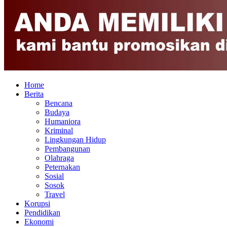
Home
Berita
Bencana
Budaya
Humaniora
Kriminal
Lingkungan Hidup
Pembangunan
Olahraga
Peternakan
Sosial
Sosok
Travel
Korupsi
Pendidikan
Ekonomi