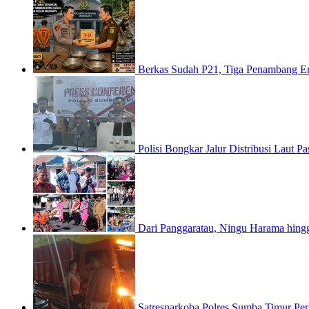
Berkas Sudah P21, Tiga Penambang E
Polisi Bongkar Jalur Distribusi Laut
Dari Panggaratau, Ningu Harama hin
Satresnarkoba Polres Sumba Timur Pe