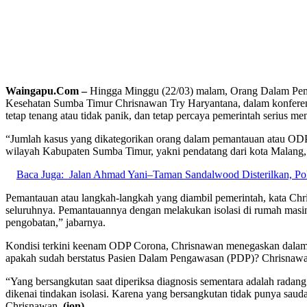
Waingapu.Com –
Hingga Minggu (22/03) malam, Orang Dalam Pem
Kesehatan Sumba Timur Chrisnawan Try Haryantana, dalam konferens
tetap tenang atau tidak panik, dan tetap percaya pemerintah serius me
“Jumlah kasus yang dikategorikan orang dalam pemantauan atau ODP 
wilayah Kabupaten Sumba Timur, yakni pendatang dari kota Malang, y
Baca Juga:
Jalan Ahmad Yani–Taman Sandalwood Disterilkan, P
Pemantauan atau langkah-langkah yang diambil pemerintah, kata Chri
seluruhnya. Pemantauannya dengan melakukan isolasi di rumah masin
pengobatan,” jabarnya.
Kondisi terkini keenam ODP Corona, Chrisnawan menegaskan dalam kond
apakah sudah berstatus Pasien Dalam Pengawasan (PDP)? Chrisnaw
“Yang bersangkutan saat diperiksa diagnosis sementara adalah radan
dikenai tindakan isolasi. Karena yang bersangkutan tidak punya saud
Chrisnawan.
(ion)