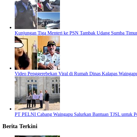
Kunjungan Tiga Menteri ke PSN Tambak Udang Sumba Timur 
Video Penggerebekan Viral di Rumah Dinas Kalapas Waingap
PT PELNI Cabang Waingapu Salurkan Bantuan TJSL untuk 
Berita Terkini