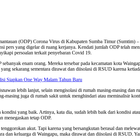
antauan (ODP) Corona Virus di Kabupaten Sumba Timur (Sumtim) – N
i pers yang digelar di ruang kerjanya. Kendati jumlah ODP telah me
nyikapi persoalan terkait penyebaran Covid 19.
sebanyak enam orang. Mereka tersebar pada kecamatan kota Waingapu 
ang sekarang sementara dirawat dan diisolasi di RSUD karena ketiadaa
olisi Siapkan One Way Malam Tahun Baru
snawan lebih lanjut, selain mengisolasi di rumah masing-masing dan 
g-masing juga di rumah sakit untuk menghindari atau meminalisir kon
isi yang baik. Artinya, kata dia, sudah lebih baik dari kondisi atau
an menegaskan tetap ODP.
g tenggorokan akut. Tapi karena yang bersangkutan berasal dan melewa
ara dan keluarga di Waingapu, maka dirawat dan diisolasi di RSUD. Ya