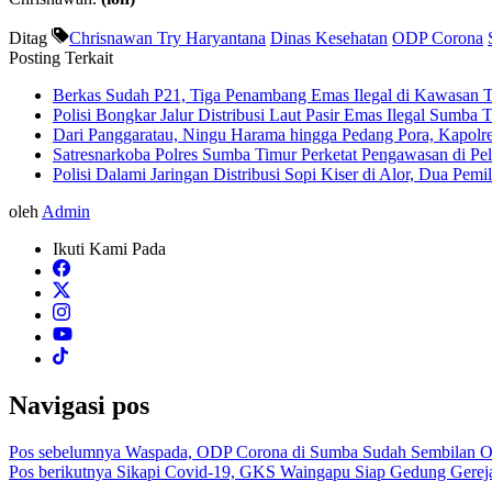
Ditag
Chrisnawan Try Haryantana
Dinas Kesehatan
ODP Corona
Posting Terkait
Berkas Sudah P21, Tiga Penambang Emas Ilegal di Kawasan 
Polisi Bongkar Jalur Distribusi Laut Pasir Emas Ilegal Sumb
Dari Panggaratau, Ningu Harama hingga Pedang Pora, Kapol
Satresnarkoba Polres Sumba Timur Perketat Pengawasan di P
Polisi Dalami Jaringan Distribusi Sopi Kiser di Alor, Dua Pem
oleh
Admin
Ikuti Kami Pada
Navigasi pos
Pos sebelumnya
Waspada, ODP Corona di Sumba Sudah Sembilan O
Pos berikutnya
Sikapi Covid-19, GKS Waingapu Siap Gedung Gereja