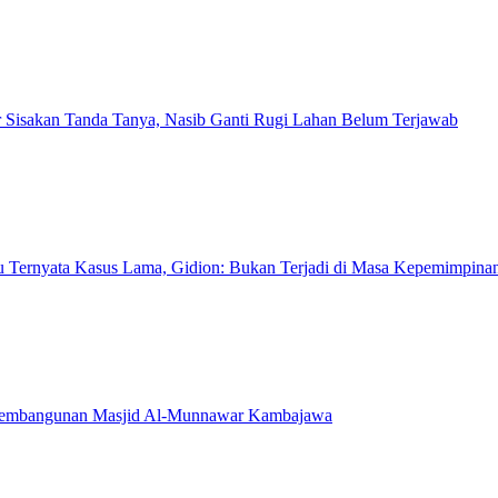
Sisakan Tanda Tanya, Nasib Ganti Rugi Lahan Belum Terjawab
u Ternyata Kasus Lama, Gidion: Bukan Terjadi di Masa Kepemimpina
Pembangunan Masjid Al-Munnawar Kambajawa