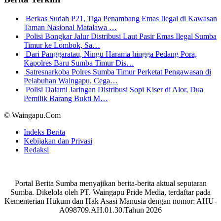
Berkas Sudah P21, Tiga Penambang Emas Ilegal di Kawasan
Taman Nasional Matalawa …
Polisi Bongkar Jalur Distribusi Laut Pasir Emas Ilegal Sumba
Timur ke Lombok, Sa…
Dari Panggaratau, Ningu Harama hingga Pedang Pora,
Kapolres Baru Sumba Timur Dis…
Satresnarkoba Polres Sumba Timur Perketat Pengawasan di
Pelabuhan Waingapu, Cega…
Polisi Dalami Jaringan Distribusi Sopi Kiser di Alor, Dua
Pemilik Barang Bukti M…
© Waingapu.Com
Indeks Berita
Kebijakan dan Privasi
Redaksi
Portal Berita Sumba menyajikan berita-berita aktual seputaran
Sumba. Dikelola oleh PT. Waingapu Pride Media, terdaftar pada
Kementerian Hukum dan Hak Asasi Manusia dengan nomor: AHU-
A098709.AH.01.30.Tahun 2026