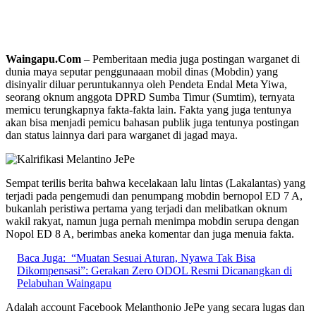
Waingapu.Com
– Pemberitaan media juga postingan warganet di
dunia maya seputar penggunaaan mobil dinas (Mobdin) yang
disinyalir diluar peruntukannya oleh Pendeta Endal Meta Yiwa,
seorang oknum anggota DPRD Sumba Timur (Sumtim), ternyata
memicu terungkapnya fakta-fakta lain. Fakta yang juga tentunya
akan bisa menjadi pemicu bahasan publik juga tentunya postingan
dan status lainnya dari para warganet di jagad maya.
Sempat terilis berita bahwa kecelakaan lalu lintas (Lakalantas) yang
terjadi pada pengemudi dan penumpang mobdin bernopol ED 7 A,
bukanlah peristiwa pertama yang terjadi dan melibatkan oknum
wakil rakyat, namun juga pernah menimpa mobdin serupa dengan
Nopol ED 8 A, berimbas aneka komentar dan juga menuia fakta.
Baca Juga:
“Muatan Sesuai Aturan, Nyawa Tak Bisa
Dikompensasi”: Gerakan Zero ODOL Resmi Dicanangkan di
Pelabuhan Waingapu
Adalah account Facebook Melanthonio JePe yang secara lugas dan