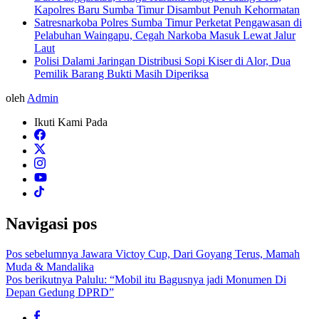
Kapolres Baru Sumba Timur Disambut Penuh Kehormatan
Satresnarkoba Polres Sumba Timur Perketat Pengawasan di
Pelabuhan Waingapu, Cegah Narkoba Masuk Lewat Jalur
Laut
Polisi Dalami Jaringan Distribusi Sopi Kiser di Alor, Dua
Pemilik Barang Bukti Masih Diperiksa
oleh
Admin
Ikuti Kami Pada
Navigasi pos
Pos sebelumnya
Jawara Victoy Cup, Dari Goyang Terus, Mamah
Muda & Mandalika
Pos berikutnya
Palulu: “Mobil itu Bagusnya jadi Monumen Di
Depan Gedung DPRD”