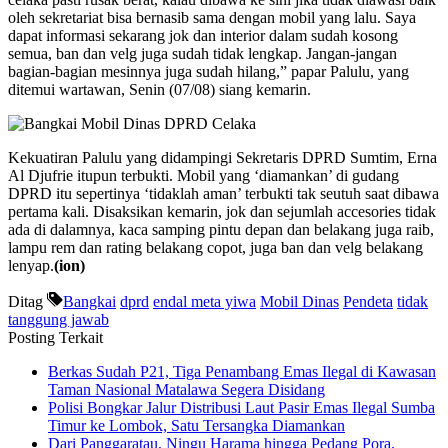
oleh sekretariat bisa bernasib sama dengan mobil yang lalu. Saya
dapat informasi sekarang jok dan interior dalam sudah kosong
semua, ban dan velg juga sudah tidak lengkap. Jangan-jangan
bagian-bagian mesinnya juga sudah hilang,” papar Palulu, yang
ditemui wartawan, Senin (07/08) siang kemarin.
Kekuatiran Palulu yang didampingi Sekretaris DPRD Sumtim, Erna
Al Djufrie itupun terbukti. Mobil yang ‘diamankan’ di gudang
DPRD itu sepertinya ‘tidaklah aman’ terbukti tak seutuh saat dibawa
pertama kali. Disaksikan kemarin, jok dan sejumlah accesories tidak
ada di dalamnya, kaca samping pintu depan dan belakang juga raib,
lampu rem dan rating belakang copot, juga ban dan velg belakang
lenyap.
(ion)
Ditag
Bangkai
dprd
endal meta yiwa
Mobil Dinas
Pendeta
tidak
tanggung jawab
Posting Terkait
Berkas Sudah P21, Tiga Penambang Emas Ilegal di Kawasan
Taman Nasional Matalawa Segera Disidang
Polisi Bongkar Jalur Distribusi Laut Pasir Emas Ilegal Sumba
Timur ke Lombok, Satu Tersangka Diamankan
Dari Panggaratau, Ningu Harama hingga Pedang Pora,