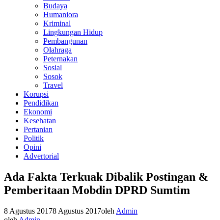
Budaya
Humaniora
Kriminal
Lingkungan Hidup
Pembangunan
Olahraga
Peternakan
Sosial
Sosok
Travel
Korupsi
Pendidikan
Ekonomi
Kesehatan
Pertanian
Politik
Opini
Advertorial
Ada Fakta Terkuak Dibalik Postingan &
Pemberitaan Mobdin DPRD Sumtim
8 Agustus 2017
8 Agustus 2017
oleh
Admin
oleh
Admin