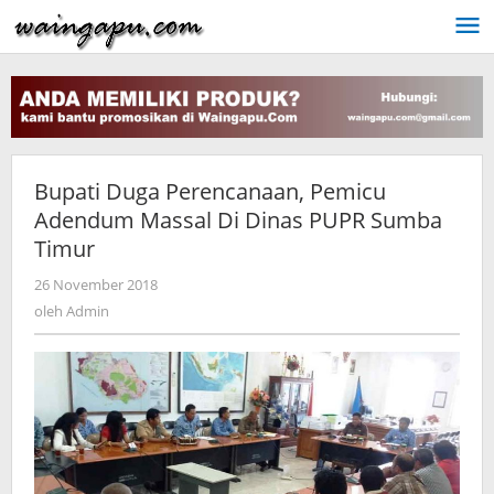
Lewati
ke
konten
Bupati Duga Perencanaan, Pemicu
Adendum Massal Di Dinas PUPR Sumba
Timur
oleh
26 November 2018
Admin
oleh
Admin