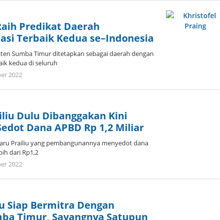
aih Predikat Daerah
lasi Terbaik Kedua se–Indonesia
en Sumba Timur ditetapkan sebagai daerah dengan
aik kedua di seluruh
oleh
er 2022
Admin
iliu Dulu Dibanggakan Kini
Sedot Dana APBD Rp 1,2 Miliar
aru Prailiu yang pembangunannya menyedot dana
ih dari Rp1,2
oleh
er 2022
Admin
u Siap Bermitra Dengan
ba Timur, Sayangnya Satupun