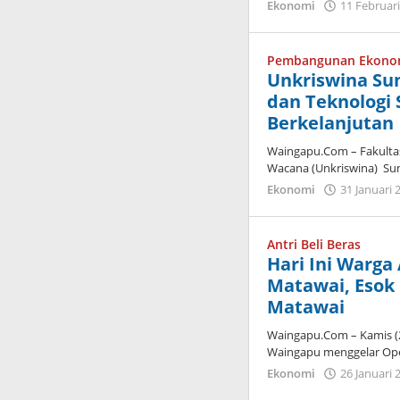
Ekonomi
11 Februar
Pembangunan Ekono
Unkriswina Su
dan Teknologi
Berkelanjutan
Waingapu.Com – Fakultas 
Wacana (Unkriswina) Su
Ekonomi
31 Januari 
Antri Beli Beras
Hari Ini Warga 
Matawai, Esok
Matawai
Waingapu.Com – Kamis (
Waingapu menggelar Ope
Ekonomi
26 Januari 