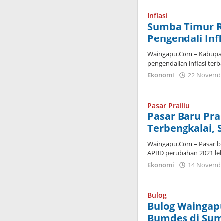
Inflasi
Sumba Timur R
Pengendali Inf
Waingapu.Com – Kabupat
pengendalian inflasi terb
Ekonomi
22 Novemb
Pasar Prailiu
Pasar Baru Pra
Terbengkalai, 
Waingapu.Com – Pasar b
APBD perubahan 2021 leb
Ekonomi
14 Novemb
Bulog
Bulog Waingap
Bumdes di Sum