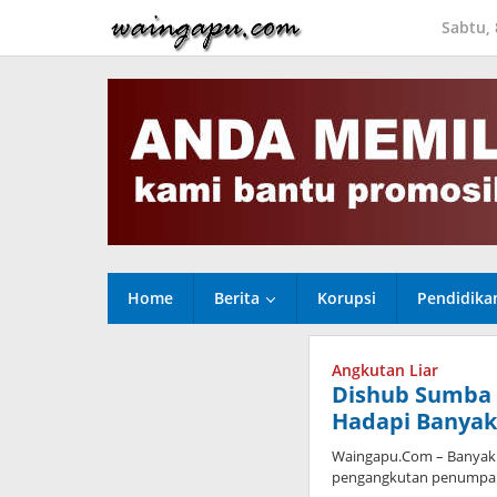
Lewati
Sabtu,
ke
konten
Home
Berita
Korupsi
Pendidika
Angkutan Liar
Dishub Sumba 
Hadapi Banyak
Waingapu.Com – Banyak
pengangkutan penumpang 