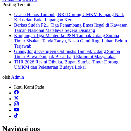
Posting Terkait
Usaha Henos Tumbuh, BRI Dorong UMKM Kupang Naik
Kelas dan Buka Lapangan Kerja
Berkas Sudah P21, Tiga Penambang Emas Ilegal di Kawasan
Taman Nasional Matalawa Segera Disidang
Kunjungan Tiga Menteri ke PSN Tambak Udang Sumba
Timur Sisakan Tanda Tanya, Nasib Ganti Rugi Lahan Belum
Terjawab
Guangdong Evergreen Optimistis Tambak Udang Sumba
Timur Bawa Dampak Besar bagi Ekonomi Masyarakat
THR 2026 Resmi Dibuka, Bupati Sumba Timur Dorong
UMKM dan Pelestarian Budaya Lokal
oleh
Admin
Ikuti Kami Pada
Navigasi pos