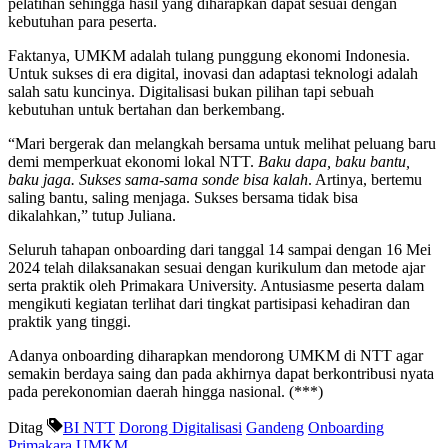
pelatihan sehingga hasil yang diharapkan dapat sesuai dengan
kebutuhan para peserta.
Faktanya, UMKM adalah tulang punggung ekonomi Indonesia.
Untuk sukses di era digital, inovasi dan adaptasi teknologi adalah
salah satu kuncinya. Digitalisasi bukan pilihan tapi sebuah
kebutuhan untuk bertahan dan berkembang.
“Mari bergerak dan melangkah bersama untuk melihat peluang baru
demi memperkuat ekonomi lokal NTT.
Baku dapa, baku bantu,
baku jaga. Sukses sama-sama sonde bisa kalah
. Artinya, bertemu
saling bantu, saling menjaga. Sukses bersama tidak bisa
dikalahkan,” tutup Juliana.
Seluruh tahapan onboarding dari tanggal 14 sampai dengan 16 Mei
2024 telah dilaksanakan sesuai dengan kurikulum dan metode ajar
serta praktik oleh Primakara University. Antusiasme peserta dalam
mengikuti kegiatan terlihat dari tingkat partisipasi kehadiran dan
praktik yang tinggi.
Adanya onboarding diharapkan mendorong UMKM di NTT agar
semakin berdaya saing dan pada akhirnya dapat berkontribusi nyata
pada perekonomian daerah hingga nasional. (***)
Ditag
BI NTT
Dorong Digitalisasi
Gandeng
Onboarding
Primakara
UMKM