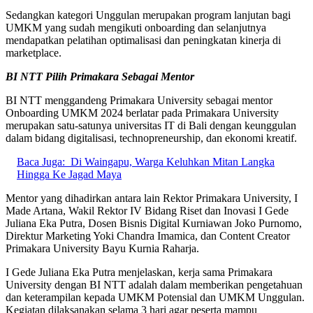
Sedangkan kategori Unggulan merupakan program lanjutan bagi
UMKM yang sudah mengikuti onboarding dan selanjutnya
mendapatkan pelatihan optimalisasi dan peningkatan kinerja di
marketplace.
BI NTT Pilih Primakara Sebagai Mentor
BI NTT menggandeng Primakara University sebagai mentor
Onboarding UMKM 2024 berlatar pada Primakara University
merupakan satu-satunya universitas IT di Bali dengan keunggulan
dalam bidang digitalisasi, technopreneurship, dan ekonomi kreatif.
Baca Juga:
Di Waingapu, Warga Keluhkan Mitan Langka
Hingga Ke Jagad Maya
Mentor yang dihadirkan antara lain Rektor Primakara University, I
Made Artana, Wakil Rektor IV Bidang Riset dan Inovasi I Gede
Juliana Eka Putra, Dosen Bisnis Digital Kurniawan Joko Purnomo,
Direktur Marketing Yoki Chandra Imamica, dan Content Creator
Primakara University Bayu Kurnia Raharja.
I Gede Juliana Eka Putra menjelaskan, kerja sama Primakara
University dengan BI NTT adalah dalam memberikan pengetahuan
dan keterampilan kepada UMKM Potensial dan UMKM Unggulan.
Kegiatan dilaksanakan selama 3 hari agar peserta mampu