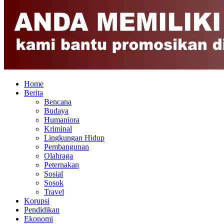
Home
Berita
Bencana
Budaya
Humaniora
Kriminal
Lingkungan Hidup
Pembangunan
Olahraga
Peternakan
Sosial
Sosok
Travel
Korupsi
Pendidikan
Ekonomi