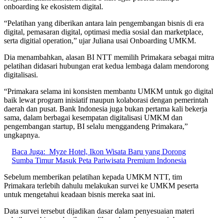
onboarding ke ekosistem digital.
“Pelatihan yang diberikan antara lain pengembangan bisnis di era
digital, pemasaran digital, optimasi media sosial dan marketplace,
serta digitial operation,” ujar Juliana usai Onboarding UMKM.
Dia menambahkan, alasan BI NTT memilih Primakara sebagai mitra
pelatihan didasari hubungan erat kedua lembaga dalam mendorong
digitalisasi.
“Primakara selama ini konsisten membantu UMKM untuk go digital
baik lewat program inisiatif maupun kolaborasi dengan pemerintah
daerah dan pusat. Bank Indonesia juga bukan pertama kali bekerja
sama, dalam berbagai kesempatan digitalisasi UMKM dan
pengembangan startup, BI selalu menggandeng Primakara,”
ungkapnya.
Baca Juga:
Myze Hotel, Ikon Wisata Baru yang Dorong
Sumba Timur Masuk Peta Pariwisata Premium Indonesia
Sebelum memberikan pelatihan kepada UMKM NTT, tim
Primakara terlebih dahulu melakukan survei ke UMKM peserta
untuk mengetahui keadaan bisnis mereka saat ini.
Data survei tersebut dijadikan dasar dalam penyesuaian materi