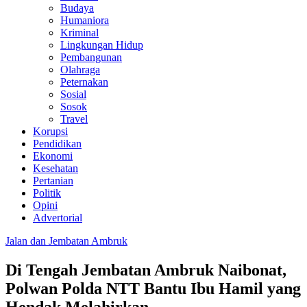
Budaya
Humaniora
Kriminal
Lingkungan Hidup
Pembangunan
Olahraga
Peternakan
Sosial
Sosok
Travel
Korupsi
Pendidikan
Ekonomi
Kesehatan
Pertanian
Politik
Opini
Advertorial
Jalan dan Jembatan Ambruk
Di Tengah Jembatan Ambruk Naibonat,
Polwan Polda NTT Bantu Ibu Hamil yang
Hendak Melahirkan