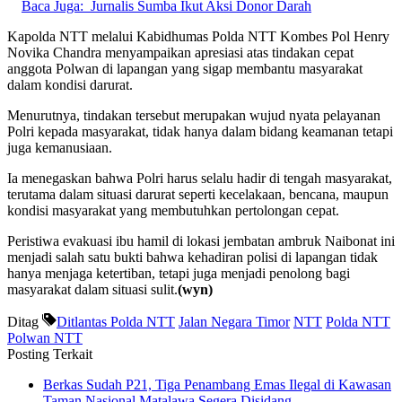
Baca Juga:
Jurnalis Sumba Ikut Aksi Donor Darah
Kapolda NTT melalui Kabidhumas Polda NTT Kombes Pol Henry
Novika Chandra menyampaikan apresiasi atas tindakan cepat
anggota Polwan di lapangan yang sigap membantu masyarakat
dalam kondisi darurat.
Menurutnya, tindakan tersebut merupakan wujud nyata pelayanan
Polri kepada masyarakat, tidak hanya dalam bidang keamanan tetapi
juga kemanusiaan.
Ia menegaskan bahwa Polri harus selalu hadir di tengah masyarakat,
terutama dalam situasi darurat seperti kecelakaan, bencana, maupun
kondisi masyarakat yang membutuhkan pertolongan cepat.
Peristiwa evakuasi ibu hamil di lokasi jembatan ambruk Naibonat ini
menjadi salah satu bukti bahwa kehadiran polisi di lapangan tidak
hanya menjaga ketertiban, tetapi juga menjadi penolong bagi
masyarakat dalam situasi sulit.
(wyn)
Ditag
Ditlantas Polda NTT
Jalan Negara Timor
NTT
Polda NTT
Polwan NTT
Posting Terkait
Berkas Sudah P21, Tiga Penambang Emas Ilegal di Kawasan
Taman Nasional Matalawa Segera Disidang