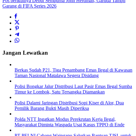
Pos berikutnya
Debut Sempurna John Herdman, Garuda Tampil
Garang di FIFA Series 2026
Jangan Lewatkan
Berkas Sudah P21, Tiga Penambang Emas Ilegal di Kawasan
Taman Nasional Matalawa Segera Disidang
Polisi Bongkar Jalur Distribusi Laut Pasir Emas Ilegal Sumba
Timur ke Lombok, Satu Tersangka Diamankan
Polisi Dalami Jaringan Distribusi Sopi Kiser di Alor, Dua
Pemilik Barang Bukti Masih Diperiksa
Polda NTT Ingatkan Modus Perekrutan Kerja Ilegal,
Masyarakat Diminta Waspada Usai Kasus TPPO di Ende
PT PELNI Cabang Waingapu Salurkan Bantuan TJSL untuk