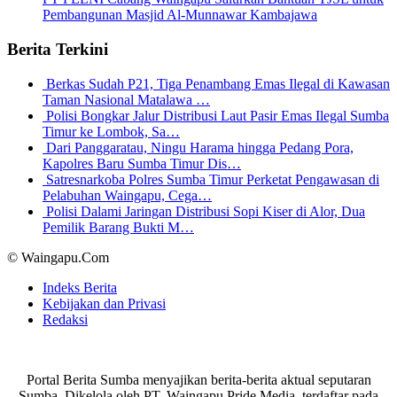
Pembangunan Masjid Al-Munnawar Kambajawa
Berita Terkini
Berkas Sudah P21, Tiga Penambang Emas Ilegal di Kawasan
Taman Nasional Matalawa …
Polisi Bongkar Jalur Distribusi Laut Pasir Emas Ilegal Sumba
Timur ke Lombok, Sa…
Dari Panggaratau, Ningu Harama hingga Pedang Pora,
Kapolres Baru Sumba Timur Dis…
Satresnarkoba Polres Sumba Timur Perketat Pengawasan di
Pelabuhan Waingapu, Cega…
Polisi Dalami Jaringan Distribusi Sopi Kiser di Alor, Dua
Pemilik Barang Bukti M…
© Waingapu.Com
Indeks Berita
Kebijakan dan Privasi
Redaksi
Portal Berita Sumba menyajikan berita-berita aktual seputaran
Sumba. Dikelola oleh PT. Waingapu Pride Media, terdaftar pada