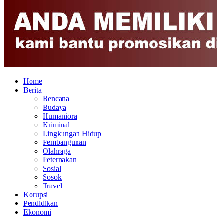
Home
Berita
Bencana
Budaya
Humaniora
Kriminal
Lingkungan Hidup
Pembangunan
Olahraga
Peternakan
Sosial
Sosok
Travel
Korupsi
Pendidikan
Ekonomi