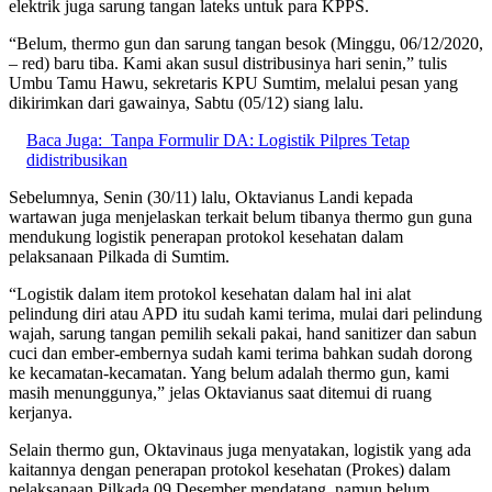
elektrik juga sarung tangan lateks untuk para KPPS.
“Belum, thermo gun dan sarung tangan besok (Minggu, 06/12/2020,
– red) baru tiba. Kami akan susul distribusinya hari senin,” tulis
Umbu Tamu Hawu, sekretaris KPU Sumtim, melalui pesan yang
dikirimkan dari gawainya, Sabtu (05/12) siang lalu.
Baca Juga:
Tanpa Formulir DA: Logistik Pilpres Tetap
didistribusikan
Sebelumnya, Senin (30/11) lalu, Oktavianus Landi kepada
wartawan juga menjelaskan terkait belum tibanya thermo gun guna
mendukung logistik penerapan protokol kesehatan dalam
pelaksanaan Pilkada di Sumtim.
“Logistik dalam item protokol kesehatan dalam hal ini alat
pelindung diri atau APD itu sudah kami terima, mulai dari pelindung
wajah, sarung tangan pemilih sekali pakai, hand sanitizer dan sabun
cuci dan ember-embernya sudah kami terima bahkan sudah dorong
ke kecamatan-kecamatan. Yang belum adalah thermo gun, kami
masih menunggunya,” jelas Oktavianus saat ditemui di ruang
kerjanya.
Selain thermo gun, Oktavinaus juga menyatakan, logistik yang ada
kaitannya dengan penerapan protokol kesehatan (Prokes) dalam
pelaksanaan Pilkada 09 Desember mendatang, namun belum