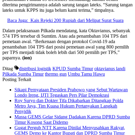
diterima pengirimannya adalah sarung tangan lateks. “Sarung tangan
lateks untuk KPPS itu juga belum kami terima,” timpalnya.
Baca Juga:
Kais Rejeki 200 Rupiah dari Melipat Surat Suara
Dalam pelaksanaan Pilkada mendatang, kata Oktavianus, sebanyak
574 TPS tersebar di Sumtim. Atau ada penambahan 104 TPS dari
pemetaan awal. “Berkenaan dengan protokol Covid-19 ada
penambahan 104 TPS dari posisi pemetaan awal yang 800 pemilih
per TPS menjadi tidak boleh lebih dari 500 pemilih per TPS,”
paparnya.
(ion)
Ditag
distribusi logistik
KPUD Sumba Timur
oktavianus landi
Pilkada Sumba Timur
thermo gun
Umbu Tamu Hawu
Posting Terkait
Sikapi Pernyataan Presiden Prabowo yang Sebut Wartawan
Londo Ireng, IJTI Tegaskan Pers Pilar Demokrasi
Roy Suryo dan Dokter Tifa Dikabarkan Ditangkap Polda
Metro Jaya, Tim Kuasa Hukum Pertanyakan Langkah
Penyidik
Massa GEMS Gelar Sidang Dadakan Karena DPRD Sumba
Timur Kosong Saat Didemo
Gugat Pergub NTT Karena Dinilai Menyusahkan Rakyat,
GEMS Demo ke Kantor Bupati dan DPRD Sumba Timur