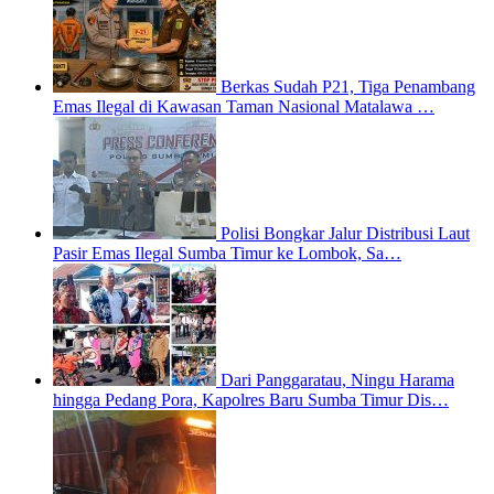
Berkas Sudah P21, Tiga Penambang
Emas Ilegal di Kawasan Taman Nasional Matalawa …
Polisi Bongkar Jalur Distribusi Laut
Pasir Emas Ilegal Sumba Timur ke Lombok, Sa…
Dari Panggaratau, Ningu Harama
hingga Pedang Pora, Kapolres Baru Sumba Timur Dis…