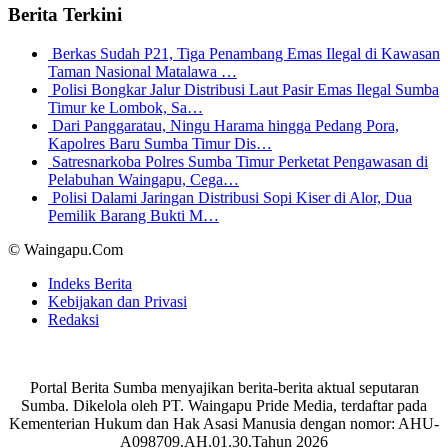
Berita Terkini
Berkas Sudah P21, Tiga Penambang Emas Ilegal di Kawasan
Taman Nasional Matalawa …
Polisi Bongkar Jalur Distribusi Laut Pasir Emas Ilegal Sumba
Timur ke Lombok, Sa…
Dari Panggaratau, Ningu Harama hingga Pedang Pora,
Kapolres Baru Sumba Timur Dis…
Satresnarkoba Polres Sumba Timur Perketat Pengawasan di
Pelabuhan Waingapu, Cega…
Polisi Dalami Jaringan Distribusi Sopi Kiser di Alor, Dua
Pemilik Barang Bukti M…
© Waingapu.Com
Indeks Berita
Kebijakan dan Privasi
Redaksi
Portal Berita Sumba menyajikan berita-berita aktual seputaran
Sumba. Dikelola oleh PT. Waingapu Pride Media, terdaftar pada
Kementerian Hukum dan Hak Asasi Manusia dengan nomor: AHU-
A098709.AH.01.30.Tahun 2026