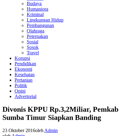
Budaya
Humaniora
Kriminal
Lingkungan Hidup
Pembangunan
Olahraga
Peternakan
Sosial
Sosok
Travel
Korupsi
Pendidikan
Ekonomi
Kesehatan
Pertanian
Politik
Opini
Advertorial
Divonis KPPU Rp.3,2Miliar, Pemkab
Sumba Timur Siapkan Banding
23 Oktober 2016
oleh
Admin
oleh
Admin