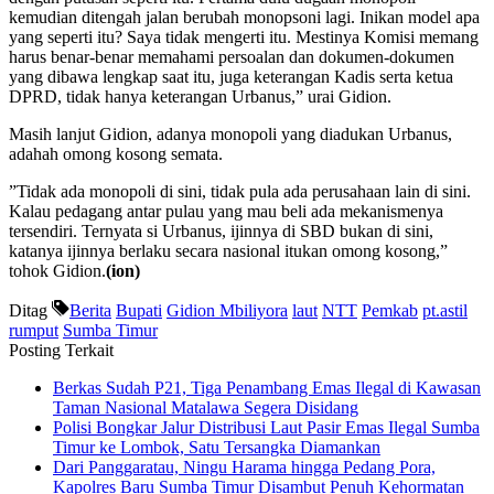
kemudian ditengah jalan berubah monopsoni lagi. Inikan model apa
yang seperti itu? Saya tidak mengerti itu. Mestinya Komisi memang
harus benar-benar memahami persoalan dan dokumen-dokumen
yang dibawa lengkap saat itu, juga keterangan Kadis serta ketua
DPRD, tidak hanya keterangan Urbanus,” urai Gidion.
Masih lanjut Gidion, adanya monopoli yang diadukan Urbanus,
adahah omong kosong semata.
”Tidak ada monopoli di sini, tidak pula ada perusahaan lain di sini.
Kalau pedagang antar pulau yang mau beli ada mekanismenya
tersendiri. Ternyata si Urbanus, ijinnya di SBD bukan di sini,
katanya ijinnya berlaku secara nasional itukan omong kosong,”
tohok Gidion.
(ion)
Ditag
Berita
Bupati
Gidion Mbiliyora
laut
NTT
Pemkab
pt.astil
rumput
Sumba Timur
Posting Terkait
Berkas Sudah P21, Tiga Penambang Emas Ilegal di Kawasan
Taman Nasional Matalawa Segera Disidang
Polisi Bongkar Jalur Distribusi Laut Pasir Emas Ilegal Sumba
Timur ke Lombok, Satu Tersangka Diamankan
Dari Panggaratau, Ningu Harama hingga Pedang Pora,
Kapolres Baru Sumba Timur Disambut Penuh Kehormatan