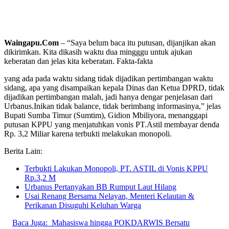
Waingapu.Com
– “Saya belum baca itu putusan, dijanjikan akan
dikirimkan. Kita dikasih waktu dua mingggu untuk ajukan
keberatan dan jelas kita keberatan. Fakta-fakta
yang ada pada waktu sidang tidak dijadikan pertimbangan waktu
sidang, apa yang disampaikan kepala Dinas dan Ketua DPRD, tidak
dijadikan pertimbangan malah, jadi hanya dengar penjelasan dari
Urbanus.Inikan tidak balance, tidak berimbang informasinya,” jelas
Bupati Sumba Timur (Sumtim), Gidion Mbiliyora, menanggapi
putusan KPPU yang menjatuhkan vonis PT.Astil membayar denda
Rp. 3,2 Miliar karena terbukti melakukan monopoli.
Berita Lain:
Terbukti Lakukan Monopoli, PT. ASTIL di Vonis KPPU
Rp.3,2 M
Urbanus Pertanyakan BB Rumput Laut Hilang
Usai Renang Bersama Nelayan, Menteri Kelautan &
Perikanan Disuguhi Keluhan Warga
Baca Juga:
Mahasiswa hingga POKDARWIS Bersatu