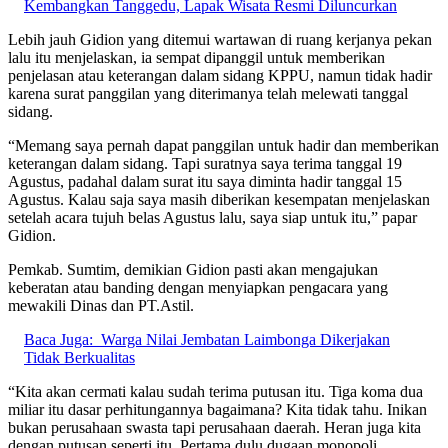
Kembangkan Tanggedu, Lapak Wisata Resmi Diluncurkan
Lebih jauh Gidion yang ditemui wartawan di ruang kerjanya pekan
lalu itu menjelaskan, ia sempat dipanggil untuk memberikan
penjelasan atau keterangan dalam sidang KPPU, namun tidak hadir
karena surat panggilan yang diterimanya telah melewati tanggal
sidang.
“Memang saya pernah dapat panggilan untuk hadir dan memberikan
keterangan dalam sidang. Tapi suratnya saya terima tanggal 19
Agustus, padahal dalam surat itu saya diminta hadir tanggal 15
Agustus. Kalau saja saya masih diberikan kesempatan menjelaskan
setelah acara tujuh belas Agustus lalu, saya siap untuk itu,” papar
Gidion.
Pemkab. Sumtim, demikian Gidion pasti akan mengajukan
keberatan atau banding dengan menyiapkan pengacara yang
mewakili Dinas dan PT.Astil.
Baca Juga:
Warga Nilai Jembatan Laimbonga Dikerjakan
Tidak Berkualitas
“Kita akan cermati kalau sudah terima putusan itu. Tiga koma dua
miliar itu dasar perhitungannya bagaimana? Kita tidak tahu. Inikan
bukan perusahaan swasta tapi perusahaan daerah. Heran juga kita
dengan putusan seperti itu. Pertama dulu dugaan monopoli