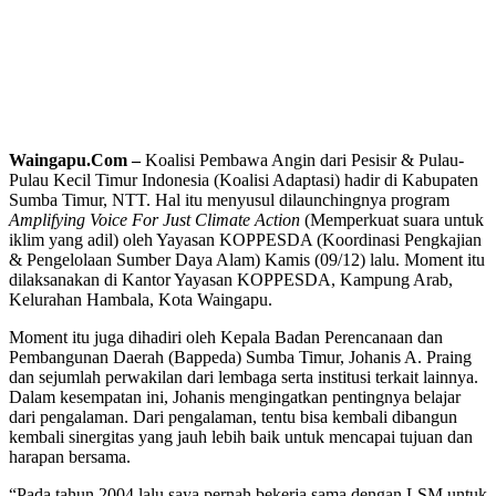
Waingapu.Com –
Koalisi Pembawa Angin dari Pesisir & Pulau-
Pulau Kecil Timur Indonesia (Koalisi Adaptasi) hadir di Kabupaten
Sumba Timur, NTT. Hal itu menyusul dilaunchingnya program
Amplifying Voice For Just Climate Action
(Memperkuat suara untuk
iklim yang adil) oleh Yayasan KOPPESDA (Koordinasi Pengkajian
& Pengelolaan Sumber Daya Alam) Kamis (09/12) lalu. Moment itu
dilaksanakan di Kantor Yayasan KOPPESDA, Kampung Arab,
Kelurahan Hambala, Kota Waingapu.
Moment itu juga dihadiri oleh Kepala Badan Perencanaan dan
Pembangunan Daerah (Bappeda) Sumba Timur, Johanis A. Praing
dan sejumlah perwakilan dari lembaga serta institusi terkait lainnya.
Dalam kesempatan ini, Johanis mengingatkan pentingnya belajar
dari pengalaman. Dari pengalaman, tentu bisa kembali dibangun
kembali sinergitas yang jauh lebih baik untuk mencapai tujuan dan
harapan bersama.
“Pada tahun 2004 lalu saya pernah bekerja sama dengan LSM untuk