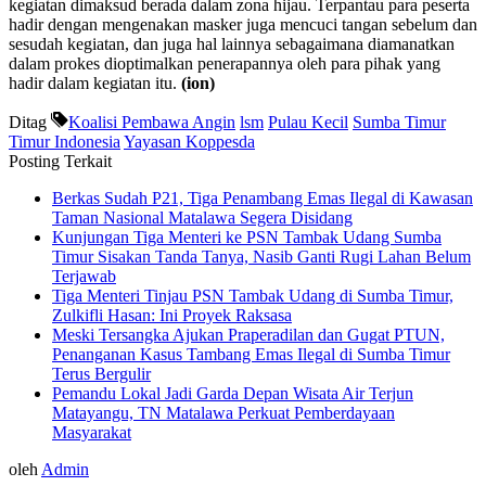
kegiatan dimaksud berada dalam zona hijau. Terpantau para peserta
hadir dengan mengenakan masker juga mencuci tangan sebelum dan
sesudah kegiatan, dan juga hal lainnya sebagaimana diamanatkan
dalam prokes dioptimalkan penerapannya oleh para pihak yang
hadir dalam kegiatan itu.
(ion)
Ditag
Koalisi Pembawa Angin
lsm
Pulau Kecil
Sumba Timur
Timur Indonesia
Yayasan Koppesda
Posting Terkait
Berkas Sudah P21, Tiga Penambang Emas Ilegal di Kawasan
Taman Nasional Matalawa Segera Disidang
Kunjungan Tiga Menteri ke PSN Tambak Udang Sumba
Timur Sisakan Tanda Tanya, Nasib Ganti Rugi Lahan Belum
Terjawab
Tiga Menteri Tinjau PSN Tambak Udang di Sumba Timur,
Zulkifli Hasan: Ini Proyek Raksasa
Meski Tersangka Ajukan Praperadilan dan Gugat PTUN,
Penanganan Kasus Tambang Emas Ilegal di Sumba Timur
Terus Bergulir
Pemandu Lokal Jadi Garda Depan Wisata Air Terjun
Matayangu, TN Matalawa Perkuat Pemberdayaan
Masyarakat
oleh
Admin