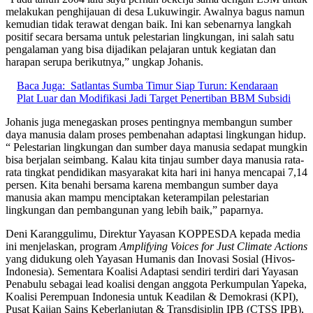
melakukan penghijauan di desa Lukuwingir. Awalnya bagus namun
kemudian tidak terawat dengan baik. Ini kan sebenarnya langkah
positif secara bersama untuk pelestarian lingkungan, ini salah satu
pengalaman yang bisa dijadikan pelajaran untuk kegiatan dan
harapan serupa berikutnya,” ungkap Johanis.
Baca Juga:
Satlantas Sumba Timur Siap Turun: Kendaraan
Plat Luar dan Modifikasi Jadi Target Penertiban BBM Subsidi
Johanis juga menegaskan proses pentingnya membangun sumber
daya manusia dalam proses pembenahan adaptasi lingkungan hidup.
“ Pelestarian lingkungan dan sumber daya manusia sedapat mungkin
bisa berjalan seimbang. Kalau kita tinjau sumber daya manusia rata-
rata tingkat pendidikan masyarakat kita hari ini hanya mencapai 7,14
persen. Kita benahi bersama karena membangun sumber daya
manusia akan mampu menciptakan keterampilan pelestarian
lingkungan dan pembangunan yang lebih baik,” paparnya.
Deni Karanggulimu, Direktur Yayasan KOPPESDA kepada media
ini menjelaskan, program
Amplifying Voices for Just Climate Actions
yang didukung oleh Yayasan Humanis dan Inovasi Sosial (Hivos-
Indonesia). Sementara Koalisi Adaptasi sendiri terdiri dari Yayasan
Penabulu sebagai lead koalisi dengan anggota Perkumpulan Yapeka,
Koalisi Perempuan Indonesia untuk Keadilan & Demokrasi (KPI),
Pusat Kajian Sains Keberlanjutan & Transdisiplin IPB (CTSS IPB),