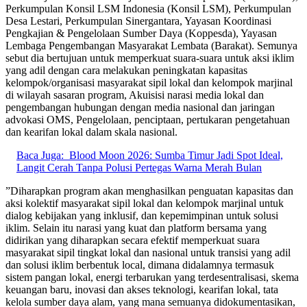
Perkumpulan Konsil LSM Indonesia (Konsil LSM), Perkumpulan
Desa Lestari, Perkumpulan Sinergantara, Yayasan Koordinasi
Pengkajian & Pengelolaan Sumber Daya (Koppesda), Yayasan
Lembaga Pengembangan Masyarakat Lembata (Barakat). Semunya
sebut dia bertujuan untuk memperkuat suara-suara untuk aksi iklim
yang adil dengan cara melakukan peningkatan kapasitas
kelompok/organisasi masyarakat sipil lokal dan kelompok marjinal
di wilayah sasaran program, Akuisisi narasi media lokal dan
pengembangan hubungan dengan media nasional dan jaringan
advokasi OMS, Pengelolaan, penciptaan, pertukaran pengetahuan
dan kearifan lokal dalam skala nasional.
Baca Juga:
Blood Moon 2026: Sumba Timur Jadi Spot Ideal,
Langit Cerah Tanpa Polusi Pertegas Warna Merah Bulan
”Diharapkan program akan menghasilkan penguatan kapasitas dan
aksi kolektif masyarakat sipil lokal dan kelompok marjinal untuk
dialog kebijakan yang inklusif, dan kepemimpinan untuk solusi
iklim. Selain itu narasi yang kuat dan platform bersama yang
didirikan yang diharapkan secara efektif memperkuat suara
masyarakat sipil tingkat lokal dan nasional untuk transisi yang adil
dan solusi iklim berbentuk local, dimana didalamnya termasuk
sistem pangan lokal, energi terbarukan yang terdesentralisasi, skema
keuangan baru, inovasi dan akses teknologi, kearifan lokal, tata
kelola sumber daya alam, yang mana semuanya didokumentasikan,