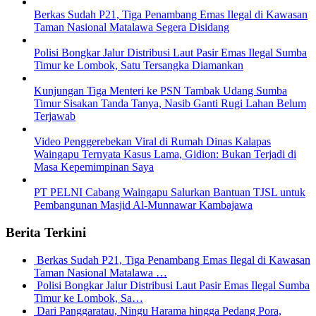
Berkas Sudah P21, Tiga Penambang Emas Ilegal di Kawasan
Taman Nasional Matalawa Segera Disidang
Polisi Bongkar Jalur Distribusi Laut Pasir Emas Ilegal Sumba
Timur ke Lombok, Satu Tersangka Diamankan
Kunjungan Tiga Menteri ke PSN Tambak Udang Sumba
Timur Sisakan Tanda Tanya, Nasib Ganti Rugi Lahan Belum
Terjawab
Video Penggerebekan Viral di Rumah Dinas Kalapas
Waingapu Ternyata Kasus Lama, Gidion: Bukan Terjadi di
Masa Kepemimpinan Saya
PT PELNI Cabang Waingapu Salurkan Bantuan TJSL untuk
Pembangunan Masjid Al-Munnawar Kambajawa
Berita Terkini
Berkas Sudah P21, Tiga Penambang Emas Ilegal di Kawasan
Taman Nasional Matalawa …
Polisi Bongkar Jalur Distribusi Laut Pasir Emas Ilegal Sumba
Timur ke Lombok, Sa…
Dari Panggaratau, Ningu Harama hingga Pedang Pora,