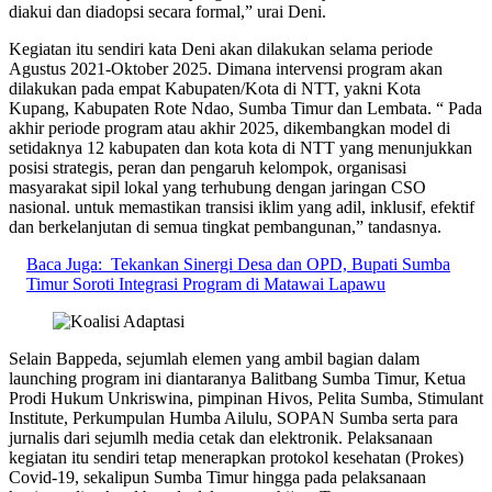
diakui dan diadopsi secara formal,” urai Deni.
Kegiatan itu sendiri kata Deni akan dilakukan selama periode
Agustus 2021-Oktober 2025. Dimana intervensi program akan
dilakukan pada empat Kabupaten/Kota di NTT, yakni Kota
Kupang, Kabupaten Rote Ndao, Sumba Timur dan Lembata. “ Pada
akhir periode program atau akhir 2025, dikembangkan model di
setidaknya 12 kabupaten dan kota kota di NTT yang menunjukkan
posisi strategis, peran dan pengaruh kelompok, organisasi
masyarakat sipil lokal yang terhubung dengan jaringan CSO
nasional. untuk memastikan transisi iklim yang adil, inklusif, efektif
dan berkelanjutan di semua tingkat pembangunan,” tandasnya.
Baca Juga:
Tekankan Sinergi Desa dan OPD, Bupati Sumba
Timur Soroti Integrasi Program di Matawai Lapawu
Selain Bappeda, sejumlah elemen yang ambil bagian dalam
launching program ini diantaranya Balitbang Sumba Timur, Ketua
Prodi Hukum Unkriswina, pimpinan Hivos, Pelita Sumba, Stimulant
Institute, Perkumpulan Humba Ailulu, SOPAN Sumba serta para
jurnalis dari sejumlh media cetak dan elektronik. Pelaksanaan
kegiatan itu sendiri tetap menerapkan protokol kesehatan (Prokes)
Covid-19, sekalipun Sumba Timur hingga pada pelaksanaan