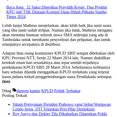
Baca Juga:
32 Saksi Diperiksa Penyidik Kejari, Tiga Pejabat
KPU jadi TSK Dugaan Korupsi Dana Hibah Pilkada Sumba
Timur 2024
Lebih lanjut Matheus menjelaskan, akan lebih baik jika surat suara
yang tiba nanti sudah terlipat. Namun jika tidak, Matheus mengaku
akan meminta bantuan seluruh siswa SMA sederajat yang ada di
Tambolaka untuk membantu penyortiran dan pelipatan, dan untuk
selanjutnya secepatnya di distribusi.
Adapun lima orang komisioner KPUD SBD sempat dibekukan oleh
KPU Provinsi NTT, Senin 22 Maret 2014 lalu. Namun diaktifkan
kembali enam hari sesudahnya atau tepat setelah terjadinya
pembakaran KPUD SBD 28 Maret 2014. Sebelumnya kelimanya
baru sebulan dilantik menggatikan KPUD terdahulu yang terjerat
kasus pidana terkait penggelembungan suara Pemilukada setempat.
(ion)
Ditag
danrem
kantor
KPUD
Politik
Terbakar
Posting Terkait
Sikapi Pernyataan Presiden Prabowo yang Sebut Wartawan
Londo Ireng, IJTI Tegaskan Pers Pilar Demokrasi
Roy Suryo dan Dokter Tifa Dikabarkan Ditangkap Polda