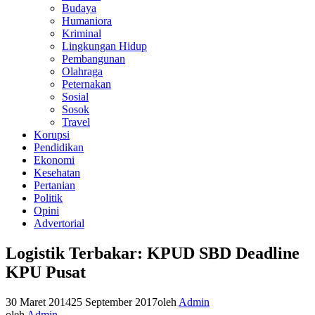
Budaya
Humaniora
Kriminal
Lingkungan Hidup
Pembangunan
Olahraga
Peternakan
Sosial
Sosok
Travel
Korupsi
Pendidikan
Ekonomi
Kesehatan
Pertanian
Politik
Opini
Advertorial
Logistik Terbakar: KPUD SBD Deadline
KPU Pusat
30 Maret 2014
25 September 2017
oleh
Admin
oleh
Admin