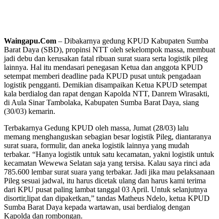
Waingapu.Com
– Dibakarnya gedung KPUD Kabupaten Sumba
Barat Daya (SBD), propinsi NTT oleh sekelompok massa, membuat
jadi debu dan kerusakan fatal ribuan surat suara serta logistik pileg
lainnya. Hal itu mendasari penegasan Ketua dan anggota KPUD
setempat memberi deadline pada KPUD pusat untuk pengadaan
logistik pengganti. Demikian disampaikan Ketua KPUD setempat
kala berdialog dan rapat dengan Kapolda NTT, Danrem Wirasakti,
di Aula Sinar Tambolaka, Kabupaten Sumba Barat Daya, siang
(30/03) kemarin.
Terbakarnya Gedung KPUD oleh massa, Jumat (28/03) lalu
memang menghanguskan sebagian besar logistik Pileg, diantaranya
surat suara, formulir, dan aneka logistik lainnya yang mudah
terbakar. “Hanya logistik untuk satu kecamatan, yakni logistik untuk
kecamatan Wewewa Selatan saja yang tersisa. Kalau saya rinci ada
785.600 lembar surat suara yang terbakar. Jadi jika mau pelaksanaan
Pileg sesuai jadwal, itu harus dicetak ulang dan harus kami terima
dari KPU pusat paling lambat tanggal 03 April. Untuk selanjutnya
disortir,lipat dan dipaketkan,” tandas Matheus Ndelo, ketua KPUD
Sumba Barat Daya kepada wartawan, usai berdialog dengan
Kapolda dan rombongan.