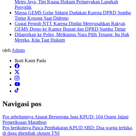
Metro Jaya, Tim Kuasa Hukum Pertanyakan Langkah
Penyidik
Massa GEMS Gelar Sidang Dadakan Karena DPRD Sumba
Timur Kosong Saat Didemo
Gugat Pergub NTT Karena Dinilai Menyusahkan Rakyat,
GEMS Demo ke Kantor Bupati dan DPRD Sumba Timur
Dilaporkan ke Polisi, Melkianus Nara Pilih Tenang: Itu Hak
Mereka, Kita Taat Hukum
oleh
Admin
Ikuti Kami Pada
Navigasi pos
Pos sebelumnya
Aparat Bersenjata Jaga KPUD: 104 Orang Jalani
Pemeriksaan Marathon
Pos berikutnya
Pasca Pembakaran KPUD SBD: Dua warga terluka,
di duga ditembak oknum TNI