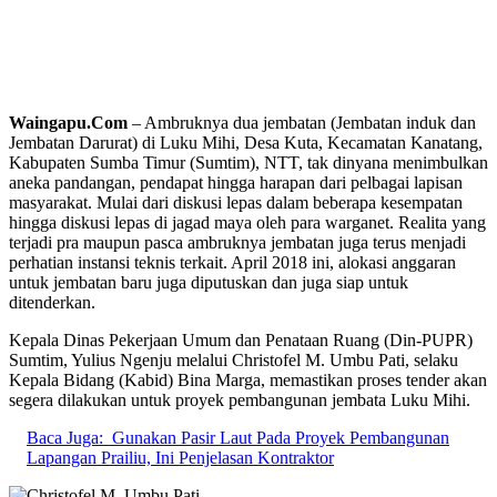
Waingapu.Com
– Ambruknya dua jembatan (Jembatan induk dan
Jembatan Darurat) di Luku Mihi, Desa Kuta, Kecamatan Kanatang,
Kabupaten Sumba Timur (Sumtim), NTT, tak dinyana menimbulkan
aneka pandangan, pendapat hingga harapan dari pelbagai lapisan
masyarakat. Mulai dari diskusi lepas dalam beberapa kesempatan
hingga diskusi lepas di jagad maya oleh para warganet. Realita yang
terjadi pra maupun pasca ambruknya jembatan juga terus menjadi
perhatian instansi teknis terkait. April 2018 ini, alokasi anggaran
untuk jembatan baru juga diputuskan dan juga siap untuk
ditenderkan.
Kepala Dinas Pekerjaan Umum dan Penataan Ruang (Din-PUPR)
Sumtim, Yulius Ngenju melalui Christofel M. Umbu Pati, selaku
Kepala Bidang (Kabid) Bina Marga, memastikan proses tender akan
segera dilakukan untuk proyek pembangunan jembata Luku Mihi.
Baca Juga:
Gunakan Pasir Laut Pada Proyek Pembangunan
Lapangan Prailiu, Ini Penjelasan Kontraktor