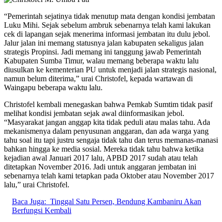
“Pemerintah sejatinya tidak menutup mata dengan kondisi jembatan
Luku Mihi. Sejak sebelum ambruk sebenarnya telah kami lakukan
cek di lapangan sejak menerima informasi jembatan itu dulu jebol.
Jalur jalan ini memang statusnya jalan kabupaten sekaligus jalan
strategis Propinsi. Jadi memang ini tanggung jawab Pemerintah
Kabupaten Sumba Timur, walau memang beberapa waktu lalu
diusulkan ke kementerian PU untuk menjadi jalan strategis nasional,
namun belum diterima,” urai Christofel, kepada wartawan di
Waingapu beberapa waktu lalu.
Christofel kembali menegaskan bahwa Pemkab Sumtim tidak pasif
melihat kondisi jembatan sejak awal diinformasikan jebol.
“Masyarakat jangan anggap kita tidak peduli atau malas tahu. Ada
mekanismenya dalam penyusunan anggaran, dan ada warga yang
tahu soal itu tapi justru sengaja tidak tahu dan terus memanas-manasi
bahkan hingga ke media sosial. Mereka tidak tahu bahwa ketika
kejadian awal Januari 2017 lalu, APBD 2017 sudah atau telah
ditetapkan November 2016. Jadi untuk anggaran jembatan ini
sebenarnya telah kami tetapkan pada Oktober atau November 2017
lalu,” urai Christofel.
Baca Juga:
Tinggal Satu Persen, Bendung Kambaniru Akan
Berfungsi Kembali