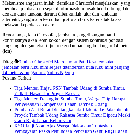
Mekanisme anggaran inilah, demikian Chrsitofel menjelaskan, yang
membuat jembatan ini sejak diinformasikan rusak berat ditutup, lalu
dengan dana tanggap darurat dibangunlah jalur dan jembatan
alternatif, yang mana kemudian justru ambruk karena tak kuasa
melawan keperkasaan alam.
Rencananya, kata Christofel, jembatan yang dibangun nanti
kontruksinya akan lebih kokoh dengan sistem kontruksi pondasi
langsung dengan lebar tujuh meter dan panjang bentangan 14 meter.
(ion)
Ditag
9 miliar
Christofel Malo Umbu Pati
Desa
jembatan
jembatan baru luku mihi segera ditenderkan
kuta
luku mihi
panjang
14 meter & anggaran 2
Yulius Ngenju
Posting Terkait
Tiga Menteri Tinjau PSN Tambak Udang di Sumba Timur,
Zulkifli Hasan: Ini Proyek Raksasa
Tiga Menteri Datang ke Sumba Timur, Warga Titip Harapan
Penyelesaian Kompensasi Lahan Tambak Udang
Puluhan Alat Berat Didatangkan dari Jakarta ke Palakahembi,
Proyek Tambak Udang Raksasa Sumba Timur Dipacu Meski
Ganti Rugi Lahan Belum Cair
KSO Janji Akan Ajak Warga Dialog dan Tuntaskan
Pembayaran Paska Penundaan Pencairan Ganti Rugi Lahan