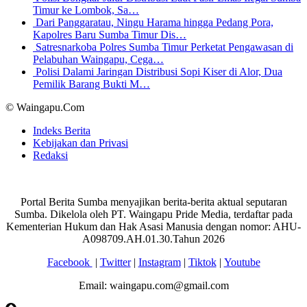
Timur ke Lombok, Sa…
Dari Panggaratau, Ningu Harama hingga Pedang Pora,
Kapolres Baru Sumba Timur Dis…
Satresnarkoba Polres Sumba Timur Perketat Pengawasan di
Pelabuhan Waingapu, Cega…
Polisi Dalami Jaringan Distribusi Sopi Kiser di Alor, Dua
Pemilik Barang Bukti M…
© Waingapu.Com
Indeks Berita
Kebijakan dan Privasi
Redaksi
Portal Berita Sumba menyajikan berita-berita aktual seputaran
Sumba. Dikelola oleh PT. Waingapu Pride Media, terdaftar pada
Kementerian Hukum dan Hak Asasi Manusia dengan nomor: AHU-
A098709.AH.01.30.Tahun 2026
Facebook
|
Twitter
|
Instagram
|
Tiktok
|
Youtube
Email: waingapu.com@gmail.com