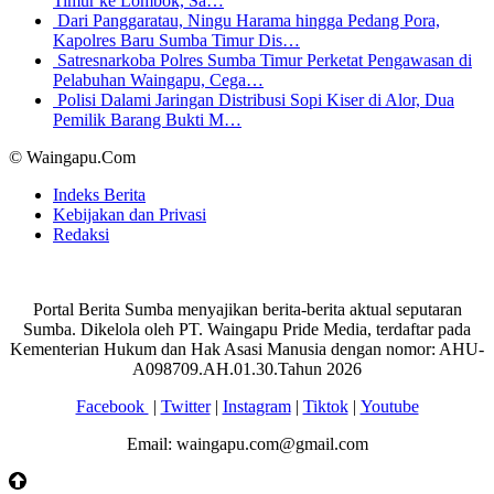
Timur ke Lombok, Sa…
Dari Panggaratau, Ningu Harama hingga Pedang Pora,
Kapolres Baru Sumba Timur Dis…
Satresnarkoba Polres Sumba Timur Perketat Pengawasan di
Pelabuhan Waingapu, Cega…
Polisi Dalami Jaringan Distribusi Sopi Kiser di Alor, Dua
Pemilik Barang Bukti M…
© Waingapu.Com
Indeks Berita
Kebijakan dan Privasi
Redaksi
Portal Berita Sumba menyajikan berita-berita aktual seputaran
Sumba. Dikelola oleh PT. Waingapu Pride Media, terdaftar pada
Kementerian Hukum dan Hak Asasi Manusia dengan nomor: AHU-
A098709.AH.01.30.Tahun 2026
Facebook
|
Twitter
|
Instagram
|
Tiktok
|
Youtube
Email: waingapu.com@gmail.com