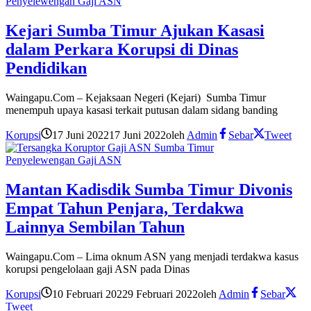
Penyelewengan Gaji ASN
Kejari Sumba Timur Ajukan Kasasi
dalam Perkara Korupsi di Dinas
Pendidikan
Waingapu.Com – Kejaksaan Negeri (Kejari) Sumba Timur
menempuh upaya kasasi terkait putusan dalam sidang banding
Korupsi
17 Juni 2022
17 Juni 2022
oleh
Admin
Sebar
Tweet
Penyelewengan Gaji ASN
Mantan Kadisdik Sumba Timur Divonis
Empat Tahun Penjara, Terdakwa
Lainnya Sembilan Tahun
Waingapu.Com – Lima oknum ASN yang menjadi terdakwa kasus
korupsi pengelolaan gaji ASN pada Dinas
Korupsi
10 Februari 2022
9 Februari 2022
oleh
Admin
Sebar
Tweet