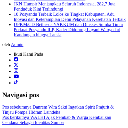
JKN Hampir Menjangkau Seluruh Indonesia, 282,7 Juta
Penduduk Kini Terlindungi
10 Posyandu Terbaik Lolos ke Tingkat Kabupaten, Adu
Inovasi dan Keterampilan Demi Pelayanan Kesehatan Terbaik
UPKM/CD Bethesda YAKKUM dan Dinskes Sumba Timur
Perkuat Posyandu ILP, Kader Didorong Layani Warga dari
Kandungan hingga Lansia
oleh
Admin
Ikuti Kami Pada
Navigasi pos
Pos sebelumnya
Danrem Wira Sakti Ingatkan Spirit Prajurit &
Tinjau Pompa Hidram Laindeha
Pos berikutnya
WALHI Ajak Pemkab & Warga Kembalikan
Cendana Sebagai Identitas Sumba