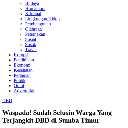
Budaya
Humaniora
Kriminal
Lingkungan Hidup
Pembangunan
Olahraga
Peternakan
Sosial
Sosok
Travel
Korupsi
Pendidikan
Ekonomi
Kesehatan
Pertanian
Politik
Opini
Advertorial
DBD
Waspada! Sudah Selusin Warga Yang
Terjangkit DBD di Sumba Timur