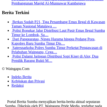
Pembangunan Masjid Al-Munnawar Kambajawa
Berita Terkini
Berkas Sudah P21, Tiga Penambang Emas Ilegal di Kawasan
Taman Nasional Matalawa …
Polisi Bongkar Jalur Distribusi Laut Pasir Emas Ilegal Sumba
Timur ke Lombok, Sa…
Dari Panggaratau, Ningu Harama hingga Pedang Pora,
Kapolres Baru Sumba Timur Dis…
Satresnarkoba Polres Sumba Timur Perketat Pengawasan di
Pelabuhan Waingapu, Cega…
Polisi Dalami Jaringan Distribusi Sopi Kiser di Alor, Dua
Pemilik Barang Bukti M…
© Waingapu.Com
Indeks Berita
Kebijakan dan Privasi
Redaksi
Portal Berita Sumba menyajikan berita-berita aktual seputaran
Sumba. Dikelola oleh PT. Waingapu Pride Media, terdaftar pada