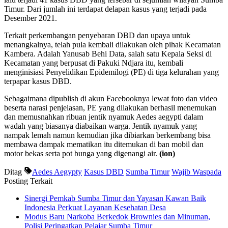
Timur. Dari jumlah ini terdapat delapan kasus yang terjadi pada
Desember 2021.
Terkait perkembangan penyebaran DBD dan upaya untuk
menangkalnya, telah pula kembali dilakukan oleh pihak Kecamatan
Kambera. Adalah Yanusab Behi Data, salah satu Kepala Seksi di
Kecamatan yang berpusat di Pakuki Ndjara itu, kembali
menginisiasi Penyelidikan Epidemilogi (PE) di tiga kelurahan yang
terpapar kasus DBD.
Sebagaimana dipublish di akun Facebooknya lewat foto dan video
beserta narasi penjelasan, PE yang dilakukan berhasil menemukan
dan memusnahkan ribuan jentik nyamuk Aedes aegypti dalam
wadah yang biasanya diabaikan warga. Jentik nyamuk yang
nampak lemah namun kemudian jika dibiarkan berkembang bisa
membawa dampak mematikan itu ditemukan di ban mobil dan
motor bekas serta pot bunga yang digenangi air.
(ion)
Ditag
Aedes Aegypty
Kasus DBD
Sumba Timur
Wajib Waspada
Posting Terkait
Sinergi Pemkab Sumba Timur dan Yayasan Kawan Baik
Indonesia Perkuat Layanan Kesehatan Desa
Modus Baru Narkoba Berkedok Brownies dan Minuman,
Polisi Peringatkan Pelajar Sumba Timur