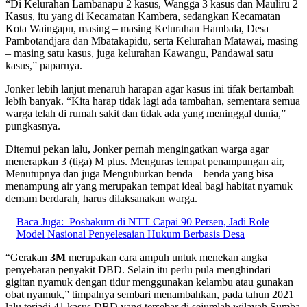
“Di Kelurahan Lambanapu 2 kasus, Wangga 3 kasus dan Mauliru 2
Kasus, itu yang di Kecamatan Kambera, sedangkan Kecamatan
Kota Waingapu, masing – masing Kelurahan Hambala, Desa
Pambotandjara dan Mbatakapidu, serta Kelurahan Matawai, masing
– masing satu kasus, juga kelurahan Kawangu, Pandawai satu
kasus,” paparnya.
Jonker lebih lanjut menaruh harapan agar kasus ini tifak bertambah
lebih banyak. “Kita harap tidak lagi ada tambahan, sementara semua
warga telah di rumah sakit dan tidak ada yang meninggal dunia,”
pungkasnya.
Ditemui pekan lalu, Jonker pernah mengingatkan warga agar
menerapkan 3 (tiga) M plus. Menguras tempat penampungan air,
Menutupnya dan juga Menguburkan benda – benda yang bisa
menampung air yang merupakan tempat ideal bagi habitat nyamuk
demam berdarah, harus dilaksanakan warga.
Baca Juga:
Posbakum di NTT Capai 90 Persen, Jadi Role
Model Nasional Penyelesaian Hukum Berbasis Desa
“Gerakan
3M
merupakan cara ampuh untuk menekan angka
penyebaran penyakit DBD. Selain itu perlu pula menghindari
gigitan nyamuk dengan tidur menggunakan kelambu atau gunakan
obat nyamuk,” timpalnya sembari menambahkan, pada tahun 2021
lalu terjadi 41 kasus DBD yang tersebar di sejumlah wilayah Sumba