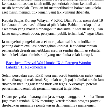
kendaraan dinas dan tanah milik pemerintah belum kembali atau
masih bermasalah. Temuan ini memperlihatkan bahwa tata kelola
aset masih menjadi titik lemah yang tak kunjung dibenahi.
Kepala Satgas Korsup Wilayah V KPK, Dian Patria, menyebut 19
kendaraan dinas masih dikuasai pihak lain. Bahkan, terdapat dua
aset tanah yang masih simpang-siur statusnya. “Aset itu uang. Dan
kalau uang daerah bocor, pelayanan publik terhambat,” tegas Dian.
Ia menyebut pengelolaan aset merupakan salah satu indikator
penting dalam evaluasi pencegahan korupsi. Ketidakmampuan
pemerintah daerah menertibkan asetnya sendiri dianggap sebagai
bentuk kelalaian administratif yang membuka celah korupsi.
Baca Juga:
Festival Wai Humba IX di Parengu Wundut
Lahirkan 11 Rekomendasi
Selain persoalan aset, KPK juga menyoroti tunggakan pajak yang
belum ditangani maksimal. Sejumlah wajib pajak dinilai terlalu lama
dibiarkan menunggak tanpa tindakan tegas. Akibatnya, potensi
penerimaan daerah tak pernah mencapai target ideal.
Dalam pengadaan barang dan jasa, serapan anggaran Sumba Timur
juga masih rendah. KPK menduga keterlambatan progres proyek
disebabkan minimnya pengawasan dan lemahnya manajemen