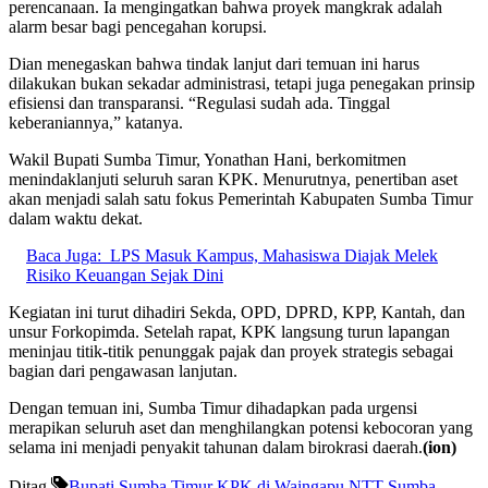
perencanaan. Ia mengingatkan bahwa proyek mangkrak adalah
alarm besar bagi pencegahan korupsi.
Dian menegaskan bahwa tindak lanjut dari temuan ini harus
dilakukan bukan sekadar administrasi, tetapi juga penegakan prinsip
efisiensi dan transparansi. “Regulasi sudah ada. Tinggal
keberaniannya,” katanya.
Wakil Bupati Sumba Timur, Yonathan Hani, berkomitmen
menindaklanjuti seluruh saran KPK. Menurutnya, penertiban aset
akan menjadi salah satu fokus Pemerintah Kabupaten Sumba Timur
dalam waktu dekat.
Baca Juga:
LPS Masuk Kampus, Mahasiswa Diajak Melek
Risiko Keuangan Sejak Dini
Kegiatan ini turut dihadiri Sekda, OPD, DPRD, KPP, Kantah, dan
unsur Forkopimda. Setelah rapat, KPK langsung turun lapangan
meninjau titik-titik penunggak pajak dan proyek strategis sebagai
bagian dari pengawasan lanjutan.
Dengan temuan ini, Sumba Timur dihadapkan pada urgensi
merapikan seluruh aset dan menghilangkan potensi kebocoran yang
selama ini menjadi penyakit tahunan dalam birokrasi daerah.
(ion)
Ditag
Bupati Sumba Timur
KPK di Waingapu
NTT
Sumba