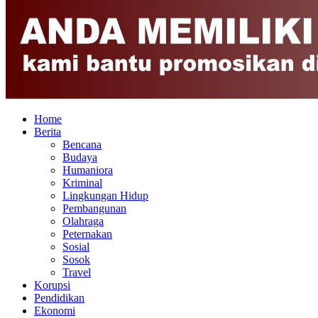
Home
Berita
Bencana
Budaya
Humaniora
Kriminal
Lingkungan Hidup
Pembangunan
Olahraga
Peternakan
Sosial
Sosok
Travel
Korupsi
Pendidikan
Ekonomi