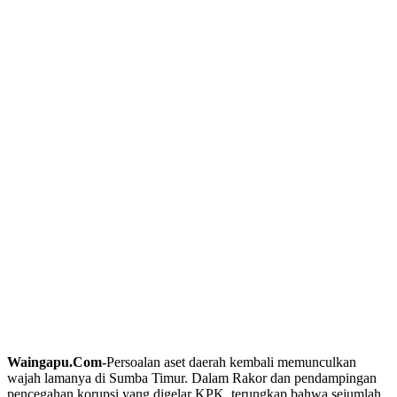
Waingapu.Com-
Persoalan aset daerah kembali memunculkan
wajah lamanya di Sumba Timur. Dalam Rakor dan pendampingan
pencegahan korupsi yang digelar KPK, terungkap bahwa sejumlah