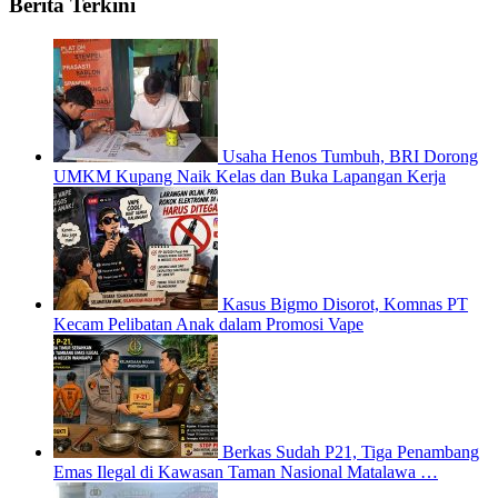
Berita Terkini
Usaha Henos Tumbuh, BRI Dorong
UMKM Kupang Naik Kelas dan Buka Lapangan Kerja
Kasus Bigmo Disorot, Komnas PT
Kecam Pelibatan Anak dalam Promosi Vape
Berkas Sudah P21, Tiga Penambang
Emas Ilegal di Kawasan Taman Nasional Matalawa …