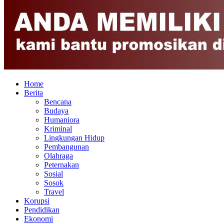
Home
Berita
Bencana
Budaya
Humaniora
Kriminal
Lingkungan Hidup
Pembangunan
Olahraga
Peternakan
Sosial
Sosok
Travel
Korupsi
Pendidikan
Ekonomi