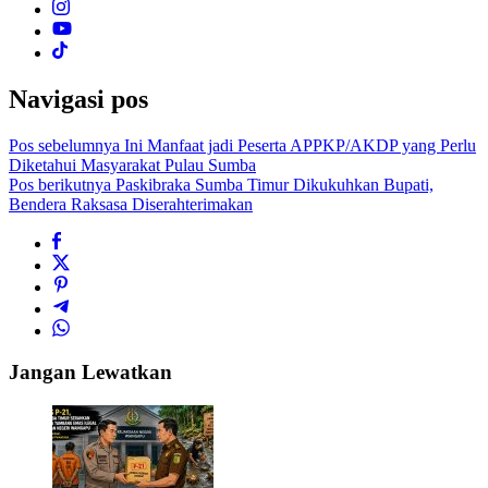
Navigasi pos
Pos sebelumnya
Ini Manfaat jadi Peserta APPKP/AKDP yang Perlu
Diketahui Masyarakat Pulau Sumba
Pos berikutnya
Paskibraka Sumba Timur Dikukuhkan Bupati,
Bendera Raksasa Diserahterimakan
Jangan Lewatkan