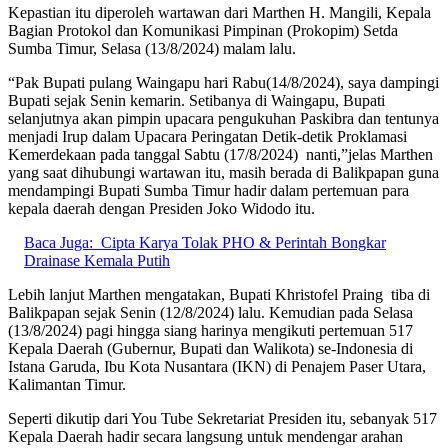
Kepastian itu diperoleh wartawan dari Marthen H. Mangili, Kepala
Bagian Protokol dan Komunikasi Pimpinan (Prokopim) Setda
Sumba Timur, Selasa (13/8/2024) malam lalu.
“Pak Bupati pulang Waingapu hari Rabu(14/8/2024), saya dampingi
Bupati sejak Senin kemarin. Setibanya di Waingapu, Bupati
selanjutnya akan pimpin upacara pengukuhan Paskibra dan tentunya
menjadi Irup dalam Upacara Peringatan Detik-detik Proklamasi
Kemerdekaan pada tanggal Sabtu (17/8/2024) nanti,”jelas Marthen
yang saat dihubungi wartawan itu, masih berada di Balikpapan guna
mendampingi Bupati Sumba Timur hadir dalam pertemuan para
kepala daerah dengan Presiden Joko Widodo itu.
Baca Juga:
Cipta Karya Tolak PHO & Perintah Bongkar
Drainase Kemala Putih
Lebih lanjut Marthen mengatakan, Bupati Khristofel Praing tiba di
Balikpapan sejak Senin (12/8/2024) lalu. Kemudian pada Selasa
(13/8/2024) pagi hingga siang harinya mengikuti pertemuan 517
Kepala Daerah (Gubernur, Bupati dan Walikota) se-Indonesia di
Istana Garuda, Ibu Kota Nusantara (IKN) di Penajem Paser Utara,
Kalimantan Timur.
Seperti dikutip dari You Tube Sekretariat Presiden itu, sebanyak 517
Kepala Daerah hadir secara langsung untuk mendengar arahan