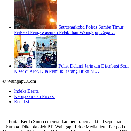
Satresnarkoba Polres Sumba Timur
Perketat Pengawasan di Pelabuhan Waingapu, Cega…
Polisi Dalami Jaringan Distribusi Sopi
Kiser di Alor, Dua Pemilik Barang Bukti M…
© Waingapu.Com
Indeks Berita
Kebijakan dan Privasi
Redaksi
Portal Berita Sumba menyajikan berita-berita aktual seputaran
Sumba. Dikelola oleh PT. Waingapu Pride Media, terdaftar pada