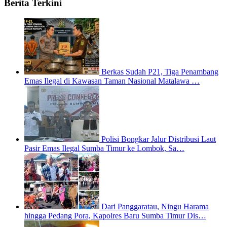
Berita Terkini
Berkas Sudah P21, Tiga Penambang
Emas Ilegal di Kawasan Taman Nasional Matalawa …
Polisi Bongkar Jalur Distribusi Laut
Pasir Emas Ilegal Sumba Timur ke Lombok, Sa…
Dari Panggaratau, Ningu Harama
hingga Pedang Pora, Kapolres Baru Sumba Timur Dis…