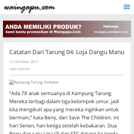
Lewati
ke
konten
Catatan Dari Tarung 04: Loja Dangu Manu
oleh
13 Oktober 2017
Admin
oleh
Admin
“Ada 78 anak semuanya di Kampung Tarung.
Mereka terbagi dalam tiga kelompok umur, jadi
kita mengikuti apa yang mereka inginkan untuk
bermain,” kata Beny, dari Save The Children. Ini
hari Senen, hari ketiga setelah kebakaran. Dua
Beny dan satu Lina (?) dari STC datang ke tenda