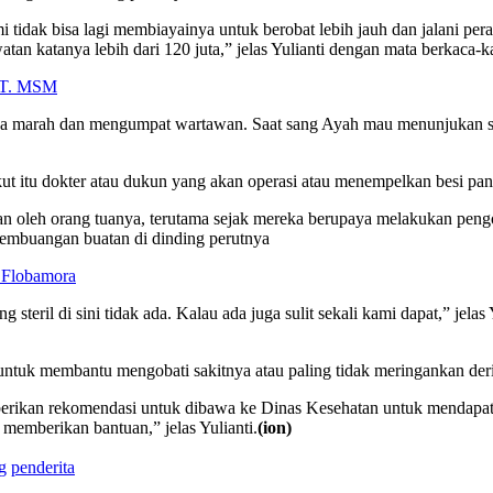
tidak bisa lagi membiayainya untuk berobat lebih jauh dan jalani per
atan katanya lebih dari 120 juta,” jelas Yulianti dengan mata berkaca-
 PT. MSM
inya marah dan mengumpat wartawan. Saat sang Ayah mau menunjukan s
akut itu dokter atau dukun yang akan operasi atau menempelkan besi pan
kan oleh orang tuanya, terutama sejak mereka berupaya melakukan pe
embuangan buatan di dinding perutnya
 Flobamora
g steril di sini tidak ada. Kalau ada juga sulit sekali kami dapat,” jel
ntuk membantu mengobati sakitnya atau paling tidak meringankan deri
erikan rekomendasi untuk dibawa ke Dinas Kesehatan untuk mendapat
 memberikan bantuan,” jelas Yulianti.
(ion)
g
penderita