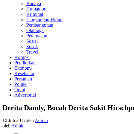
Budaya
Humaniora
Kriminal
Lingkungan Hidup
Pembangunan
Olahraga
Peternakan
Sosial
Sosok
Travel
Korupsi
Pendidikan
Ekonomi
Kesehatan
Pertanian
Politik
Opini
Advertorial
Derita Dandy, Bocah Derita Sakit Hirsch
10 Juli 2017
oleh
Admin
oleh
Admin