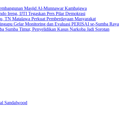
Pembangunan Masjid Al-Munnawar Kambajawa
do Ireng, IJTI Tegaskan Pers Pilar Demokrasi
gu, TN Matalawa Perkuat Pemberdayaan Masyarakat
ingapu Gelar Monitoring dan Evaluasi PERISAI se-Sumba Raya
oba Sumba Timur, Penyelidikan Kasus Narkoba Jadi Sorotan
val Sandalwood