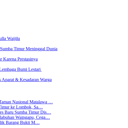
lla Waijilu
 Sumba Timur Meninggal Dunia
r Karena Prestasinya
n Lembaga Bumi Lestari
as Aparat & Kesadaran Warga
 Taman Nasional Matalawa …
ba Timur ke Lombok, Sa…
lres Baru Sumba Timur Dis…
Pelabuhan Waingapu, Cega…
emilik Barang Bukti M…