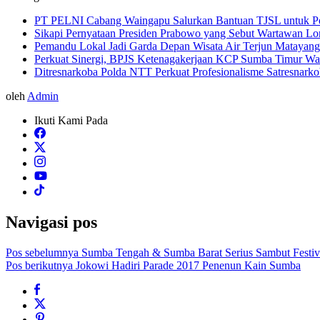
PT PELNI Cabang Waingapu Salurkan Bantuan TJSL untuk 
Sikapi Pernyataan Presiden Prabowo yang Sebut Wartawan Lon
Pemandu Lokal Jadi Garda Depan Wisata Air Terjun Matayan
Perkuat Sinergi, BPJS Ketenagakerjaan KCP Sumba Timur Wa
Ditresnarkoba Polda NTT Perkuat Profesionalisme Satresnark
oleh
Admin
Ikuti Kami Pada
Navigasi pos
Pos sebelumnya
Sumba Tengah & Sumba Barat Serius Sambut Festi
Pos berikutnya
Jokowi Hadiri Parade 2017 Penenun Kain Sumba