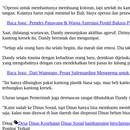
“Operasi untuk membantunya membuang kotoran, tapi setelah itu kami 
tangan. Katanya harus rujuk minimal ke Bali, biaya operasi dan peraw
Baca Juga:
Pemdes Patawang & Warga Apresiasi Positif Baksos
Saat, didatangi wartawan, Dandy menunjukan aktifitas agresif. Dir
kantong kresek itu, Dandy berontak dan mengumpat.
“Setiap ada orang baru dia selalu begini, dia marah dan emosi. Dia t
Dandy selalu trauma dengan kehadiran orang baru, demikian dijelas
yang mengobatinya dengan cara mendekatkan besi panas ke lubang p
Baca Juga:
Dari Waingapu, Pesan Safeguarding Menggema untuk
“Ini hanya dibungkus pakai kantong plastik biasa saja, mau beli kanton
terbungkus kantong kresek.
Uluran tangan Pemerintah juga dermawan sangat dibutuhkan Dandy u
“Kami sudah ke Dinas Sosial, tapi Dinas hanya bisa membantu memb
saja, kalau mau dirawat di luar daerah dan dioperasi Dinas belum bisa
Ditag
Desa
Dinas Kesehatan
Dinas Sosial
hambapraing
hirschprun
Posting Terkait