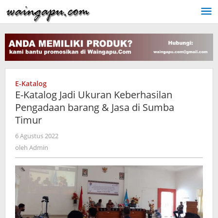
Lewati
ke
konten
E-Katalog
E-Katalog Jadi Ukuran Keberhasilan
Pengadaan barang & Jasa di Sumba
Timur
oleh
6 Agustus 2022
Admin
oleh
Admin