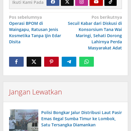
Ikuti Kami Pada
Navigasi
Pos sebelumnya
Pos berikutnya
Operasi BPOM di
Secuil Kabar dari Diskusi di
pos
Waingapu, Ratusan Jenis
Konsorsium Tana Wai
Kosmetika Tanpa Ijin Edar
Maringi, Sehati Dorong
Disita
Lahirnya Perda
Masyarakat Adat
Jangan Lewatkan
Polisi Bongkar Jalur Distribusi Laut Pasir
Emas Ilegal Sumba Timur ke Lombok,
Satu Tersangka Diamankan