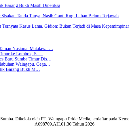
ilik Barang Bukti Masih Diperiksa
Sisakan Tanda Tanya, Nasib Ganti Rugi Lahan Belum Terjawab
u Ternyata Kasus Lama, Gidion: Bukan Terjadi di Masa Kepemimpina
 Taman Nasional Matalawa …
ba Timur ke Lombok, Sa…
lres Baru Sumba Timur Dis…
Pelabuhan Waingapu, Cega…
emilik Barang Bukti M…
aran Sumba. Dikelola oleh PT. Waingapu Pride Media, terdaftar pada 
A098709.AH.01.30.Tahun 2026