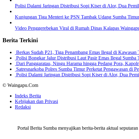
Polisi Dalami Jaringan Distribusi Sopi Kiser di Alor, Dua Pem
Kunjungan Tiga Menteri ke PSN Tambak Udang Sumba Timur 
Video Penggerebekan Viral di Rumah Dinas Kalapas Waingap
Berita Terkini
Berkas Sudah P21, Tiga Penambang Emas Ilegal di Kawasan
Polisi Bongkar Jalur Distribusi Laut Pasir Emas Ilegal Sum
Dari Panggaratau, Ningu Harama hingga Pedang Pora, Kapo
Satresnarkoba Polres Sumba Timur Perketat Pengawasan di 
Polisi Dalami Jaringan Distribusi Sopi Kiser di Alor, Dua P
© Waingapu.Com
Indeks Berita
Kebijakan dan Privasi
Redaksi
Portal Berita Sumba menyajikan berita-berita aktual seput