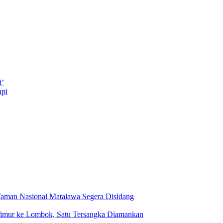
i’
api
Taman Nasional Matalawa Segera Disidang
a Timur ke Lombok, Satu Tersangka Diamankan