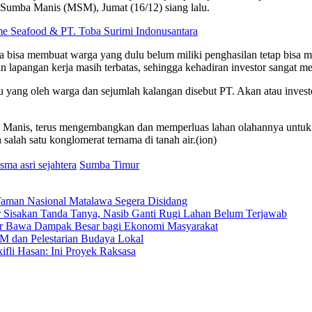
ia Sumba Manis (MSM), Jumat (16/12) siang lalu.
me Seafood & PT. Toba Surimi Indonusantara
juga bisa membuat warga yang dulu belum miliki penghasilan tetap bisa
n lapangan kerja masih terbatas, sehingga kehadiran investor sangat m
lu-lalu yang oleh warga dan sejumlah kalangan disebut PT. Akan atau i
 Manis, terus mengembangkan dan memperluas lahan olahannya untuk pe
salah satu konglomerat ternama di tanah air.(ion)
asma asri sejahtera
Sumba Timur
Taman Nasional Matalawa Segera Disidang
Sisakan Tanda Tanya, Nasib Ganti Rugi Lahan Belum Terjawab
r Bawa Dampak Besar bagi Ekonomi Masyarakat
dan Pelestarian Budaya Lokal
fli Hasan: Ini Proyek Raksasa