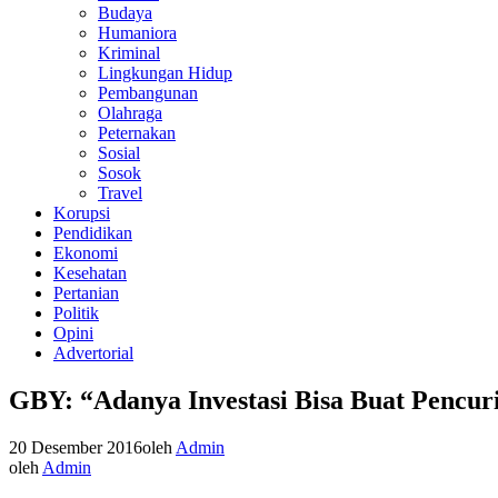
Budaya
Humaniora
Kriminal
Lingkungan Hidup
Pembangunan
Olahraga
Peternakan
Sosial
Sosok
Travel
Korupsi
Pendidikan
Ekonomi
Kesehatan
Pertanian
Politik
Opini
Advertorial
GBY: “Adanya Investasi Bisa Buat Pencuri
20 Desember 2016
oleh
Admin
oleh
Admin