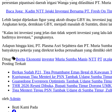
peresmian pipanisasi daerah irigasi Wanga yang difasilitasi PT. Mur
Baca Juga:
Kadin NTT Jajaki Investasi Bersama PT. Fresh On Ti
Lebih lanjut dijelaskan figur yang akrab disapa GBY itu, investasi 
Angkatan kerja, demikian GBY, menjadi masalah di Sumtim, disisi lai
“Kalau ini investasi yang jelas dan tidak seperti investasi yang la
hadirnya investasi,” pungkasnya.
Adapun hingga kini, PT. Plasma Asri Sejahtera dan PT. Muria Sumba
banyaknya pekerja yang direkrut kedua perusahaan yang dimiliki oleh 
Ditag
Berita
Ekonomi
investor
Muria Sumba Manis
NTT
PT
pt.pl
Posting Terkait
Berkas Sudah P21, Tiga Penambang Emas Ilegal di Kawasan 
Kunjungan Tiga Menteri ke PSN Tambak Udang Sumba Timur 
Guangdong Evergreen Optimistis Tambak Udang Sumba Timu
THR 2026 Resmi Dibuka, Bupati Sumba Timur Dorong UMKM 
Tiga Menteri Tinjau PSN Tambak Udang di Sumba Timur, Zulki
oleh
Admin
Ikuti Kami Pada