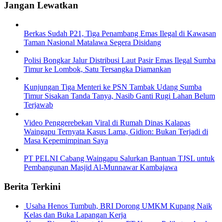
Jangan Lewatkan
Berkas Sudah P21, Tiga Penambang Emas Ilegal di Kawasan
Taman Nasional Matalawa Segera Disidang
Polisi Bongkar Jalur Distribusi Laut Pasir Emas Ilegal Sumba
Timur ke Lombok, Satu Tersangka Diamankan
Kunjungan Tiga Menteri ke PSN Tambak Udang Sumba
Timur Sisakan Tanda Tanya, Nasib Ganti Rugi Lahan Belum
Terjawab
Video Penggerebekan Viral di Rumah Dinas Kalapas
Waingapu Ternyata Kasus Lama, Gidion: Bukan Terjadi di
Masa Kepemimpinan Saya
PT PELNI Cabang Waingapu Salurkan Bantuan TJSL untuk
Pembangunan Masjid Al-Munnawar Kambajawa
Berita Terkini
Usaha Henos Tumbuh, BRI Dorong UMKM Kupang Naik
Kelas dan Buka Lapangan Kerja