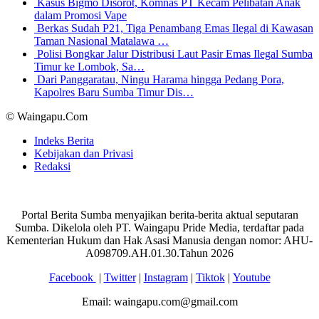
Kasus Bigmo Disorot, Komnas PT Kecam Pelibatan Anak
dalam Promosi Vape
Berkas Sudah P21, Tiga Penambang Emas Ilegal di Kawasan
Taman Nasional Matalawa …
Polisi Bongkar Jalur Distribusi Laut Pasir Emas Ilegal Sumba
Timur ke Lombok, Sa…
Dari Panggaratau, Ningu Harama hingga Pedang Pora,
Kapolres Baru Sumba Timur Dis…
© Waingapu.Com
Indeks Berita
Kebijakan dan Privasi
Redaksi
Portal Berita Sumba menyajikan berita-berita aktual seputaran
Sumba. Dikelola oleh PT. Waingapu Pride Media, terdaftar pada
Kementerian Hukum dan Hak Asasi Manusia dengan nomor: AHU-
A098709.AH.01.30.Tahun 2026
Facebook
|
Twitter
|
Instagram
|
Tiktok
|
Youtube
Email: waingapu.com@gmail.com