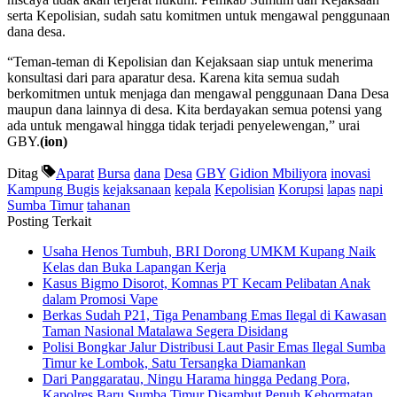
serta Kepolisian, sudah satu komitmen untuk mengawal penggunaan
dana desa.
“Teman-teman di Kepolisian dan Kejaksaan siap untuk menerima
konsultasi dari para aparatur desa. Karena kita semua sudah
berkomitmen untuk menjaga dan mengawal penggunaan Dana Desa
maupun dana lainnya di desa. Kita berdayakan semua potensi yang
ada untuk mengawal hingga tidak terjadi penyelewengan,” urai
GBY.
(ion)
Ditag
Aparat
Bursa
dana
Desa
GBY
Gidion Mbiliyora
inovasi
Kampung Bugis
kejaksanaan
kepala
Kepolisian
Korupsi
lapas
napi
Sumba Timur
tahanan
Posting Terkait
Usaha Henos Tumbuh, BRI Dorong UMKM Kupang Naik
Kelas dan Buka Lapangan Kerja
Kasus Bigmo Disorot, Komnas PT Kecam Pelibatan Anak
dalam Promosi Vape
Berkas Sudah P21, Tiga Penambang Emas Ilegal di Kawasan
Taman Nasional Matalawa Segera Disidang
Polisi Bongkar Jalur Distribusi Laut Pasir Emas Ilegal Sumba
Timur ke Lombok, Satu Tersangka Diamankan
Dari Panggaratau, Ningu Harama hingga Pedang Pora,
Kapolres Baru Sumba Timur Disambut Penuh Kehormatan