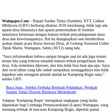
Waingapu.Com
– Bupati Sumba Timur (Sumtim), NTT, Gidion
Mbiliyora (GBY) berharap ditahun 2018 mendatang, tidak lagi ada
aparat desa khususnya dan aparat pemerintahan di Sumtim
umumnya berurusan dengan hukum terkait penyalahgunaan dana
desa dan kewenangannya. Hal itu diungkapkan saat memberikan
arahan dalam acara Bursa Inovasi Desa, di Gedung Nasional Umbu
Tipuk Marisi, Waingapu, Sabtu (30/12) siang lalu.
“Saya informasikan bahwa sampai dengan saat ini ada juga teman-
teman kita yang terkena masalah hukum terkait pengelolaan dana
desa. Ada sementara diproses, dan kita tidak bisa buat apa-apa. Saya
dari awal tahun yang lalu sudah sampaikan sesungguhnya kita tidak
inginkan satu orangpun pindah alamat ke Kampung Bugis sana,”
tandas GBY.
Baca Juga:
Seleksi Terbuka Berbuah Pelantikan, Pemkab
Sumba Timur Dorong Birokrasi Meritokratis
Adapun ‘Kampung Bugis’ merupakan ungkapan yang lazim
digunakan bagi Lembaga Pemasyarakatan (Lapas) Waingapu, yang
memang terletak di kawasan Kampung Bugis, dipesisir pantai