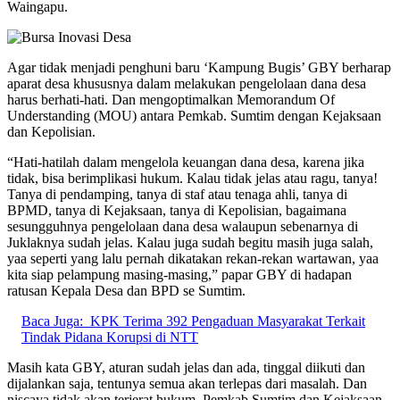
Waingapu.
Agar tidak menjadi penghuni baru ‘Kampung Bugis’ GBY berharap
aparat desa khususnya dalam melakukan pengelolaan dana desa
harus berhati-hati. Dan mengoptimalkan Memorandum Of
Understanding (MOU) antara Pemkab. Sumtim dengan Kejaksaan
dan Kepolisian.
“Hati-hatilah dalam mengelola keuangan dana desa, karena jika
tidak, bisa berimplikasi hukum. Kalau tidak jelas atau ragu, tanya!
Tanya di pendamping, tanya di staf atau tenaga ahli, tanya di
BPMD, tanya di Kejaksaan, tanya di Kepolisian, bagaimana
sesungguhnya pengelolaan dana desa walaupun sebenarnya di
Juklaknya sudah jelas. Kalau juga sudah begitu masih juga salah,
yaa seperti yang lalu pernah dikatakan rekan-rekan wartawan, yaa
kita siap pelampung masing-masing,” papar GBY di hadapan
ratusan Kepala Desa dan BPD se Sumtim.
Baca Juga:
KPK Terima 392 Pengaduan Masyarakat Terkait
Tindak Pidana Korupsi di NTT
Masih kata GBY, aturan sudah jelas dan ada, tinggal diikuti dan
dijalankan saja, tentunya semua akan terlepas dari masalah. Dan
niscaya tidak akan terjerat hukum. Pemkab Sumtim dan Kejaksaan