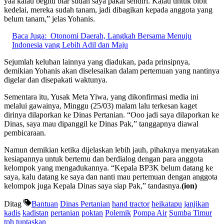
yaa kalau begitu biar sudah saya pakai sendiri. Kalau untuk bibit
kedelai, mereka sudah tanam, jadi dibagikan kepada anggota yang
belum tanam,” jelas Yohanis.
Baca Juga:
Otonomi Daerah, Langkah Bersama Menuju
Indonesia yang Lebih Adil dan Maju
Sejumlah keluhan lainnya yang diadukan, pada prinsipnya,
demikian Yohanis akan diselesaikan dalam pertemuan yang nantinya
digelar dan disepakati waktunya.
Sementara itu, Yusak Meta Yiwa, yang dikonfirmasi media ini
melalui gawainya, Minggu (25/03) malam lalu terkesan kaget
dirinya dilaporkan ke Dinas Pertanian. “Ooo jadi saya dilaporkan ke
Dinas, saya mau dipanggil ke Dinas Pak,” tanggapnya diawal
pembicaraan.
Namun demikian ketika dijelaskan lebih jauh, pihaknya menyatakan
kesiapannya untuk bertemu dan berdialog dengan para anggota
kelompok yang mengadukannya. “Kepala BP3K belum datang ke
saya, kalu datang ke saya dan nanti mau pertemuan dengan anggota
kelompok juga Kepala Dinas saya siap Pak,” tandasnya.
(ion)
Ditag
Bantuan
Dinas Pertanian
hand tractor
heikatapu
janjikan
kadis
kadistan
pertanian
poktan
Polemik
Pompa Air
Sumba Timur
tph
tuntaskan