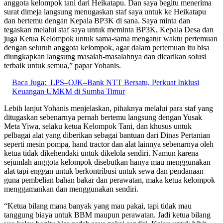
anggota kelompok tani dari Heikatapu. Dan saya begitu menerima
surat dimeja langsung menugaskan staf saya untuk ke Heikatapu
dan bertemu dengan Kepala BP3K di sana. Saya minta dan
tegaskan melalui staf saya untuk meminta BP3K, Kepala Desa dan
juga Ketua Kelompok untuk sama-sama mengatur waktu pertemuan
dengan seluruh anggota kelompok, agar dalam pertemuan itu bisa
diungkapkan langsung masalah-masalahnya dan dicarikan solusi
terbaik untuk semua,” papar Yohanis.
Baca Juga:
LPS–OJK–Bank NTT Bersatu, Perkuat Inklusi
Keuangan UMKM di Sumba Timur
Lebih lanjut Yohanis menjelaskan, pihaknya melalui para staf yang
ditugaskan sebenarnya pernah bertemu langsung dengan Yusak
Meta Yiwa, selaku ketua Kelompok Tani, dan khusus untuk
pelbagai alat yang diberikan sebagai bantuan dari Dinas Pertanian
seperti mesin pompa, hand tractor dan alat lainnya sebenarnya oleh
ketua tidak dikehendaki untuk dikelola sendiri. Namun karena
sejumlah anggota kelompok disebutkan hanya mau menggunakan
alat tapi enggan untuk berkontribusi untuk sewa dan pendanaan
guna pembelian bahan bakar dan perawatan, maka ketua kelompok
menggamankan dan menggunakan sendiri.
“Ketua bilang mana banyak yang mau pakai, tapi tidak mau
tanggung biaya untuk BBM maupun perawatan. Jadi ketua bilang