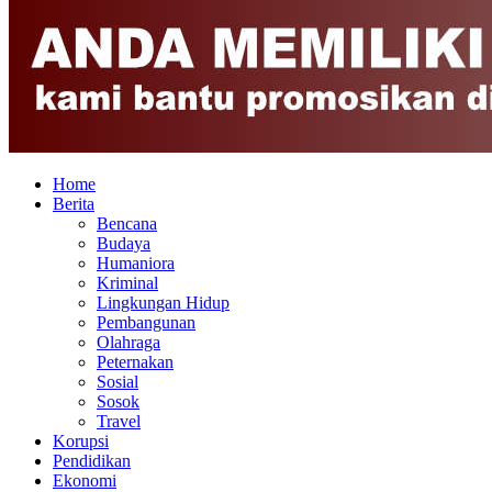
Home
Berita
Bencana
Budaya
Humaniora
Kriminal
Lingkungan Hidup
Pembangunan
Olahraga
Peternakan
Sosial
Sosok
Travel
Korupsi
Pendidikan
Ekonomi