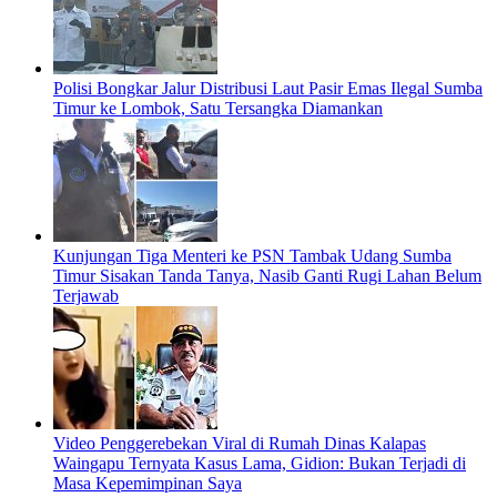
Polisi Bongkar Jalur Distribusi Laut Pasir Emas Ilegal Sumba
Timur ke Lombok, Satu Tersangka Diamankan
Kunjungan Tiga Menteri ke PSN Tambak Udang Sumba
Timur Sisakan Tanda Tanya, Nasib Ganti Rugi Lahan Belum
Terjawab
Video Penggerebekan Viral di Rumah Dinas Kalapas
Waingapu Ternyata Kasus Lama, Gidion: Bukan Terjadi di
Masa Kepemimpinan Saya