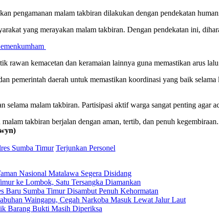
akan pengamanan malam takbiran dilakukan dengan pendekatan humani
akat yang merayakan malam takbiran. Dengan pendekatan ini, diharap
an Kemenkumham
tik rawan kemacetan dan keramaian lainnya guna memastikan arus lalu l
n pemerintah daerah untuk memastikan koordinasi yang baik selama keg
elama malam takbiran. Partisipasi aktif warga sangat penting agar a
malam takbiran berjalan dengan aman, tertib, dan penuh kegembiraan. 
(wyn)
lres Sumba Timur
Terjunkan Personel
Taman Nasional Matalawa Segera Disidang
a Timur ke Lombok, Satu Tersangka Diamankan
res Baru Sumba Timur Disambut Penuh Kehormatan
elabuhan Waingapu, Cegah Narkoba Masuk Lewat Jalur Laut
ilik Barang Bukti Masih Diperiksa