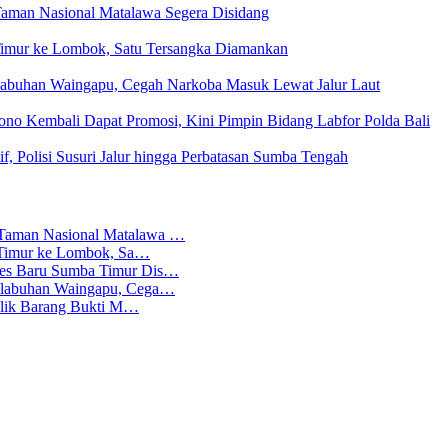
Taman Nasional Matalawa Segera Disidang
a Timur ke Lombok, Satu Tersangka Diamankan
elabuhan Waingapu, Cegah Narkoba Masuk Lewat Jalur Laut
no Kembali Dapat Promosi, Kini Pimpin Bidang Labfor Polda Bali
f, Polisi Susuri Jalur hingga Perbatasan Sumba Tengah
 Taman Nasional Matalawa …
ba Timur ke Lombok, Sa…
lres Baru Sumba Timur Dis…
Pelabuhan Waingapu, Cega…
emilik Barang Bukti M…