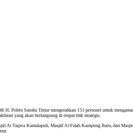
446 H, Polres Sumba Timur mengerahkan 151 personel untuk mengaman
iran yang akan berlangsung di empat titik strategis.
jid At Taqwa Kamalaputi, Masjid Al Falah Kampung Baru, dan Masjid
mur.