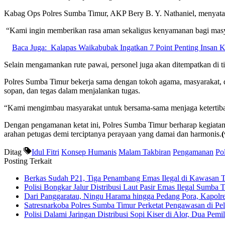
Kabag Ops Polres Sumba Timur, AKP Bery B. Y. Nathaniel, menyat
“Kami ingin memberikan rasa aman sekaligus kenyamanan bagi masyar
Baca Juga:
Kalapas Waikabubak Ingatkan 7 Point Penting Ins
Selain mengamankan rute pawai, personel juga akan ditempatkan di ti
Polres Sumba Timur bekerja sama dengan tokoh agama, masyarakat, da
sopan, dan tegas dalam menjalankan tugas.
“Kami mengimbau masyarakat untuk bersama-sama menjaga ketertiban s
Dengan pengamanan ketat ini, Polres Sumba Timur berharap kegiatan 
arahan petugas demi terciptanya perayaan yang damai dan harmonis.
Ditag
Idul Fitri
Konsep Humanis
Malam Takbiran
Pengamanan
Po
Posting Terkait
Berkas Sudah P21, Tiga Penambang Emas Ilegal di Kawasan 
Polisi Bongkar Jalur Distribusi Laut Pasir Emas Ilegal Sumb
Dari Panggaratau, Ningu Harama hingga Pedang Pora, Kapol
Satresnarkoba Polres Sumba Timur Perketat Pengawasan di P
Polisi Dalami Jaringan Distribusi Sopi Kiser di Alor, Dua Pem