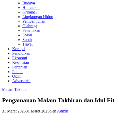
Budaya
Humaniora
Kriminal
Lingkungan Hidup
Pembangunan
Olahraga
Peternakan
Sosial
Sosok
Travel
Korupsi
Pendidikan
Ekonomi
Kesehatan
Pertanian
Politik
Opini
Advertorial
Malam Takbiran
Pengamanan Malam Takbiran dan Idul Fit
31 Maret 2025
31 Maret 2025
oleh
Admin