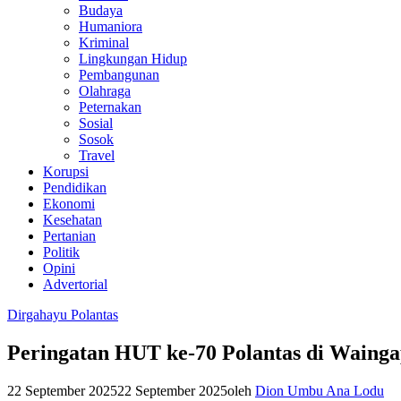
Budaya
Humaniora
Kriminal
Lingkungan Hidup
Pembangunan
Olahraga
Peternakan
Sosial
Sosok
Travel
Korupsi
Pendidikan
Ekonomi
Kesehatan
Pertanian
Politik
Opini
Advertorial
Dirgahayu Polantas
Peringatan HUT ke-70 Polantas di Waing
22 September 2025
22 September 2025
oleh
Dion Umbu Ana Lodu