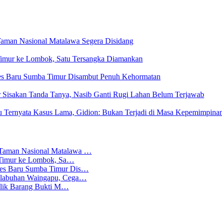
Taman Nasional Matalawa Segera Disidang
a Timur ke Lombok, Satu Tersangka Diamankan
res Baru Sumba Timur Disambut Penuh Kehormatan
Sisakan Tanda Tanya, Nasib Ganti Rugi Lahan Belum Terjawab
u Ternyata Kasus Lama, Gidion: Bukan Terjadi di Masa Kepemimpina
 Taman Nasional Matalawa …
ba Timur ke Lombok, Sa…
lres Baru Sumba Timur Dis…
Pelabuhan Waingapu, Cega…
emilik Barang Bukti M…