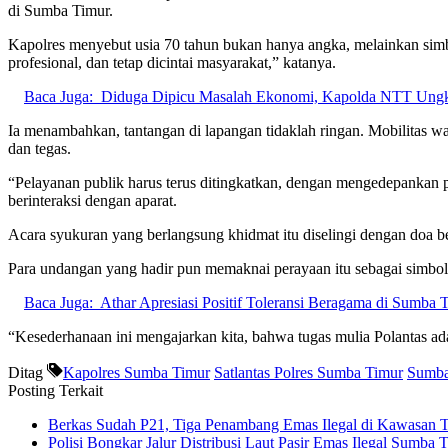
di Sumba Timur.
Kapolres menyebut usia 70 tahun bukan hanya angka, melainkan simb
profesional, dan tetap dicintai masyarakat,” katanya.
Baca Juga:
Diduga Dipicu Masalah Ekonomi, Kapolda NTT Ungk
Ia menambahkan, tantangan di lapangan tidaklah ringan. Mobilitas war
dan tegas.
“Pelayanan publik harus terus ditingkatkan, dengan mengedepankan
berinteraksi dengan aparat.
Acara syukuran yang berlangsung khidmat itu diselingi dengan doa ber
Para undangan yang hadir pun memaknai perayaan itu sebagai simbol 
Baca Juga:
Athar Apresiasi Positif Toleransi Beragama di Sumba 
“Kesederhanaan ini mengajarkan kita, bahwa tugas mulia Polantas ad
Ditag
Kapolres Sumba Timur
Satlantas Polres Sumba Timur
Sumba
Posting Terkait
Berkas Sudah P21, Tiga Penambang Emas Ilegal di Kawasan 
Polisi Bongkar Jalur Distribusi Laut Pasir Emas Ilegal Sumb