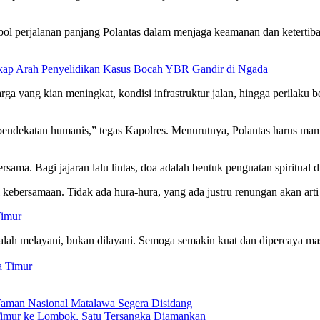
ol perjalanan panjang Polantas dalam menjaga keamanan dan ketertiba
ap Arah Penyelidikan Kasus Bocah YBR Gandir di Ngada
ga yang kian meningkat, kondisi infrastruktur jalan, hingga perilaku 
 pendekatan humanis,” tegas Kapolres. Menurutnya, Polantas harus m
sama. Bagi jajaran lalu lintas, doa adalah bentuk penguatan spiritual 
kebersamaan. Tidak ada hura-hura, yang ada justru renungan akan arti
Timur
alah melayani, bukan dilayani. Semoga semakin kuat dan dipercaya ma
 Timur
Taman Nasional Matalawa Segera Disidang
a Timur ke Lombok, Satu Tersangka Diamankan