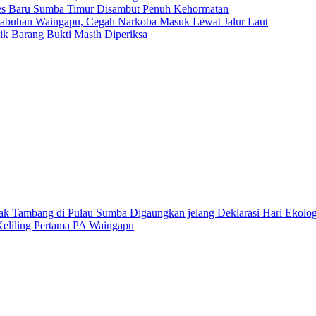
res Baru Sumba Timur Disambut Penuh Kehormatan
elabuhan Waingapu, Cegah Narkoba Masuk Lewat Jalur Laut
ilik Barang Bukti Masih Diperiksa
k Tambang di Pulau Sumba Digaungkan jelang Deklarasi Hari Ekolog
 Keliling Pertama PA Waingapu