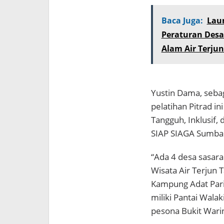
Baca Juga:
Lau
Peraturan Desa
Alam Air Terju
Yustin Dama, sebag
pelatihan Pitrad i
Tangguh, Inklusif
SIAP SIAGA Sumba 
“Ada 4 desa sasar
Wisata Air Terjun T
Kampung Adat Pari
miliki Pantai Wala
pesona Bukit Warind