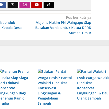
Pos berikutnya
ispenduk
Majellis Hakim PN Waingapu Siap
i Kepala Desa
Bacakan Vonis untuk Ketua DPRD
Sumba Timur
Pusaka Siap Siaga
Warga Pesisir Pantai
Esok Warga Walakir
Beri Edukasi
Walakiri Diedukasi
Diedukasi
Konservasi
Konservasi
Konservasi
Lingkungan Bagi
Lingkungan &
Lingkungan & Dau
Penenun Kain di
Pengelolaan
Ulang Sampah
railiu
Sampah