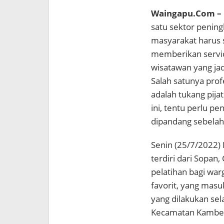
Waingapu.Com –
satu sektor penin
masyarakat harus s
memberikan servi
wisatawan yang jad
Salah satunya prof
adalah tukang pijat
ini, tentu perlu p
dipandang sebelah
Senin (25/7/2022)
terdiri dari Sopa
pelatihan bagi warg
favorit, yang masu
yang dilakukan sela
Kecamatan Kamber