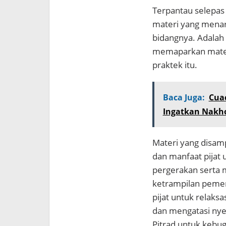
Terpantau selepas
materi yang menarik
bidangnya. Adalah
memaparkan materi
praktek itu.
Baca Juga:
Cua
Ingatkan Nakh
Materi yang disam
dan manfaat pijat 
pergerakan serta m
ketrampilan pemeri
pijat untuk relaks
dan mengatasi nyer
Pitrad untuk kebug