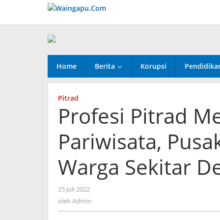
Lewati
ke
konten
Home
Berita
Korupsi
Pendidika
Pitrad
Profesi Pitrad M
Pariwisata, Pusak
Warga Sekitar De
oleh
25 Juli 2022
Admin
oleh
Admin