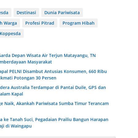
esda
Destinasi
Dunia Pariwisata
ih Warga
Profesi Pitrad
Program Hibah
 Koppesda
Garda Depan Wisata Air Terjun Matayangu, TN
emberdayaan Masyarakat
Kapal PELNI Disambut Antusias Konsumen, 660 Ribu
kmati Potongan 30 Persen
era Australia Terdampar di Pantai Duile, GPS dan
alam Kapal
rge Naik, Akankah Pariwisata Sumba Timur Terancam
a ke Tanah Suci, Pegadaian Prailiu Bangun Harapan
aji di Waingapu